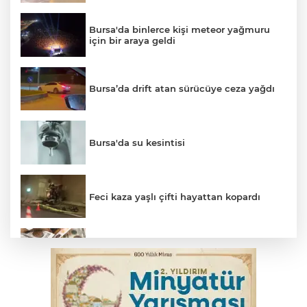
Bursa'da binlerce kişi meteor yağmuru
için bir araya geldi
Bursa’da drift atan sürücüye ceza yağdı
Bursa'da su kesintisi
Feci kaza yaşlı çifti hayattan kopardı
Serbest piyasada döviz fiyatları
Bursaspor 1. Lig'e fırtına gibi döndü