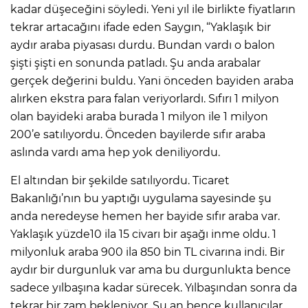
kadar düşeceğini söyledi. Yeni yıl ile birlikte fiyatların
tekrar artacağını ifade eden Saygın, “Yaklaşık bir
aydır araba piyasası durdu. Bundan vardı o balon
şişti şişti en sonunda patladı. Şu anda arabalar
gerçek değerini buldu. Yani önceden bayiden araba
alırken ekstra para falan veriyorlardı. Sıfırı 1 milyon
olan bayideki araba burada 1 milyon ile 1 milyon
200’e satılıyordu. Önceden bayilerde sıfır araba
aslında vardı ama hep yok deniliyordu.
El altından bir şekilde satılıyordu. Ticaret
Bakanlığı’nın bu yaptığı uygulama sayesinde şu
anda neredeyse hemen her bayide sıfır araba var.
Yaklaşık yüzde10 ila 15 civarı bir aşağı inme oldu. 1
milyonluk araba 900 ila 850 bin TL civarına indi. Bir
aydır bir durgunluk var ama bu durgunlukta bence
sadece yılbaşına kadar sürecek. Yılbaşından sonra da
tekrar bir zam bekleniyor. Şu an bence kullanıcılar