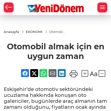
Zİ
Anasayfa
EKONOMİ
Otomobil
almak
için en
Otomobil almak için en
uygun
zaman
uygun zaman
Eskişehir’de otomotiv sektöründeki
ucuzlama hakkında konuşan oto
galericiler, bugünlerde araç almanın tam
zamanı olduğunu, fiyatların ocak ayında