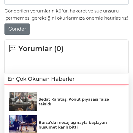
Gönderilen yorumların küfür, hakaret ve suç unsuru
içermemesi gerektiğini okurlarımıza önemle hatırlatırız!
Gönder
Yorumlar (
0
)
En Çok Okunan Haberler
Sedat Karataş: Konut piyasası faize
takıldı
Bursa'da mesajlaşmayla başlayan
husumet kanlı bitti