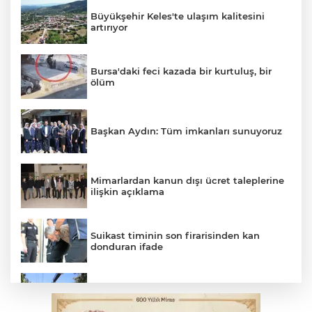
Büyükşehir Keles'te ulaşım kalitesini
artırıyor
Bursa'daki feci kazada bir kurtuluş, bir
ölüm
Başkan Aydın: Tüm imkanları sunuyoruz
Mimarlardan kanun dışı ücret taleplerine
ilişkin açıklama
Suikast timinin son firarisinden kan
donduran ifade
Osmangazi’de yeşil alanlar titizlikle
korunuyor