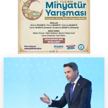
Başkan Dalgıç: Denizler halkındır
Bursa'da kontrolden çıkan araç orta
refüje çıktı
Bursa'da akıma kapılan mühendis ağır
yaralandı