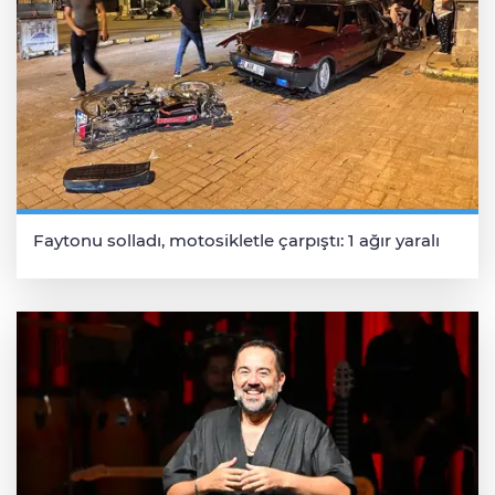
Faytonu solladı, motosikletle çarpıştı: 1 ağır yaralı