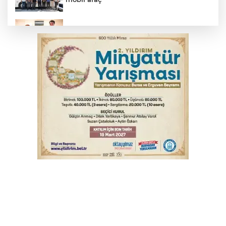
Bakan Gürlek, Uğur Mumcu’nun ailesi ile
bir araya geldi
Yargıtay’dan primle çalışanlara müjde
Serbest piyasada altın fiyatları...
Bursa’da bugün hava nasıl olacak?