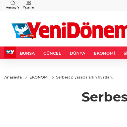
VND
GAU/TRY
3
%-0,22
0,0018
%0,36
6.693,73
%3,10
Anasayfa
Yazarlar
BURSA
GÜNCEL
DÜNYA
EKONOMİ
S
Anasayfa
EKONOMİ
Serbest piyasada altın fiyatları...
Serbest