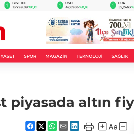
BIST 100
USD
EUR
13.799,89
%0,01
47,6986
%0,16
55,2463
%
İYASET
SPOR
MAGAZİN
TEKNOLOJİ
SAĞLIK
 piyasada altın fiya