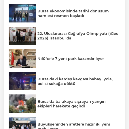
Bursa ekonomisinde tarihi dönüşüm
hamlesi resmen başladı
22. Uluslararası Coğrafya Olimpiyatı (iGeo
2026) İstanbul'da
Nilüfer'e 7 yeni park kazandırılıyor
Bursa'daki kardeş kavgası babayı yola,
polisi sokağa döktü
Bursa'da barakaya sıçrayan yangın
ekipleri harekete geçirdi
Büyükşehir'den afetlere hazır iki yeni
mobil araç