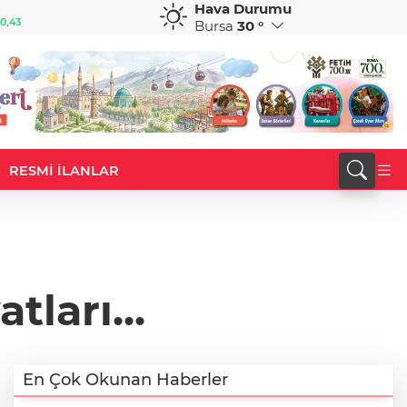
Hava Durumu
GBP
CHF
0,43
64,4171
%0,40
59,1139
%0,93
Bursa
30 °
RESMİ İLANLAR
tları...
En Çok Okunan Haberler