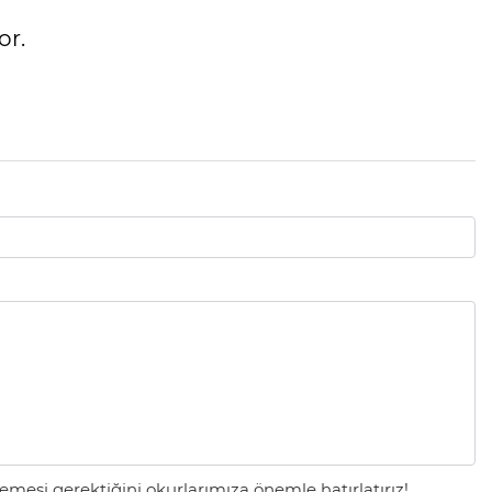
or.
mesi gerektiğini okurlarımıza önemle hatırlatırız!