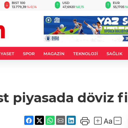
BIST 100
USD
EUR
13.779,39
%-0,14
47,6920
%0,15
55,1705
%
İYASET
SPOR
MAGAZİN
TEKNOLOJİ
SAĞLIK
t piyasada döviz fi