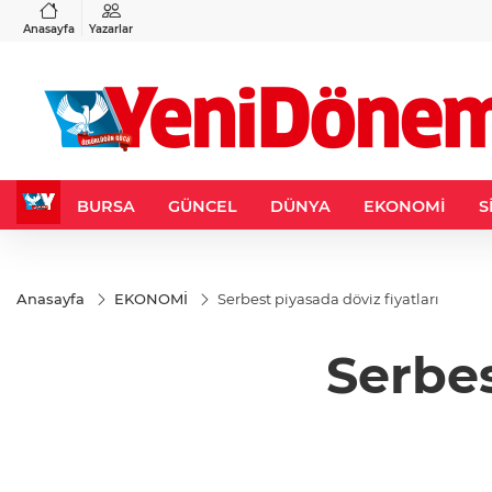
VND
GAU/TRY
3
%-0,22
0,0018
%0,35
6.648,33
%2,40
Anasayfa
Yazarlar
BURSA
GÜNCEL
DÜNYA
EKONOMİ
S
Anasayfa
EKONOMİ
Serbest piyasada döviz fiyatları
Serbes