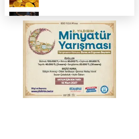
Yargıtay’dan primle çalışanlara müjde
Bursa’da bugün hava nasıl olacak?
Osmangazi’de iş arayanlara destek
TOFAŞ Basketbol'da sağlık kontrolleri
başladı