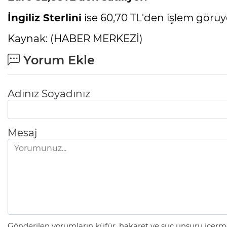
İngiliz Sterlini
ise 60,70 TL'den işlem görüy
Kaynak: (HABER MERKEZİ)
Yorum Ekle
Adınız Soyadınız
Mesaj
Gönderilen yorumların küfür, hakaret ve suç unsuru içerme