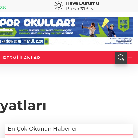
Hava Durumu
GBP
CHF
0,30
64,3952
%0,38
59,0407
%0,81
Bursa
31 °
RESMİ İLANLAR
yatları
En Çok Okunan Haberler