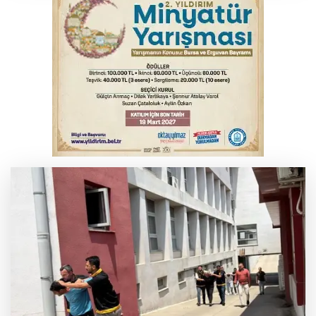
Bursa'da yolcu otobüsünün çarptığı
kadın ağır yaralandı
Uludağ İçecek, 1. FC Nürnberg’in resmi
sponsoru oldu
'Yeni nesil suç örgütlerine' dev operasyon