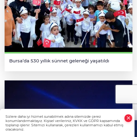
Bursa’da 530 yıllık sünnet geleneği yaşatıldı
Sizlere daha iyi hizmet sunabilmek adına sitemizde çerez
konumlandırmaktayız. Kişisel verileriniz, KVKK ve GDPR kapsamında
toplanıp işlenir. Sitemizi kullanarak, çerezleri kullanmamızı kabul etmiş
olacaksınız.
Anasayfa
Haber Ara
Yazarlar