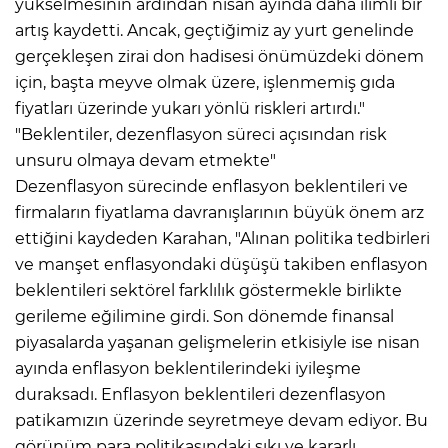
yükselmesinin ardından nisan ayında daha ılımlı bir
artış kaydetti. Ancak, geçtiğimiz ay yurt genelinde
gerçekleşen zirai don hadisesi önümüzdeki dönem
için, başta meyve olmak üzere, işlenmemiş gıda
fiyatları üzerinde yukarı yönlü riskleri artırdı."
"Beklentiler, dezenflasyon süreci açısından risk
unsuru olmaya devam etmekte"
Dezenflasyon sürecinde enflasyon beklentileri ve
firmaların fiyatlama davranışlarının büyük önem arz
ettiğini kaydeden Karahan, "Alınan politika tedbirleri
ve manşet enflasyondaki düşüşü takiben enflasyon
beklentileri sektörel farklılık göstermekle birlikte
gerileme eğilimine girdi. Son dönemde finansal
piyasalarda yaşanan gelişmelerin etkisiyle ise nisan
ayında enflasyon beklentilerindeki iyileşme
duraksadı. Enflasyon beklentileri dezenflasyon
patikamızın üzerinde seyretmeye devam ediyor. Bu
görünüm para politikasındaki sıkı ve kararlı