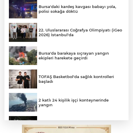
Bursa'daki kardeş kavgası babayı yola,
polisi sokağa döktü
22. Uluslararası Coğrafya Olimpiyatı (iGeo
2026) İstanbul'da
Bursa'da barakaya sıçrayan yangın
ekipleri harekete geçirdi
TOFAŞ Basketbol'da sağlık kontrolleri
başladı
2 katlı 24 kişilik işçi konteynerinde
yangın
Polisin 'dur' ihtarına uymadı, ceza
duvarına tosladı