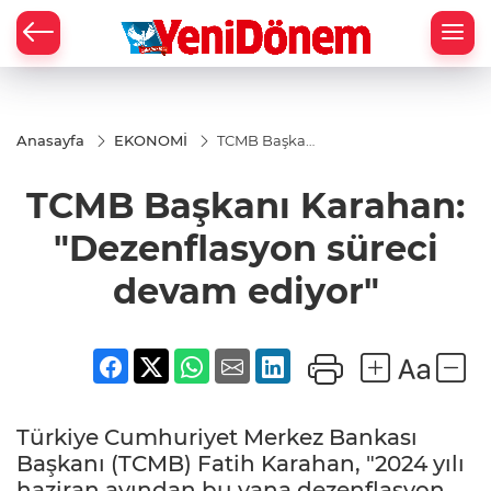
Zİ
Anasayfa
EKONOMİ
TCMB Başkanı
Karahan:
"Dezenflasyon
TCMB Başkanı Karahan:
süreci devam
ediyor"
"Dezenflasyon süreci
devam ediyor"
Türkiye Cumhuriyet Merkez Bankası
Başkanı (TCMB) Fatih Karahan, "2024 yılı
haziran ayından bu yana dezenflasyon