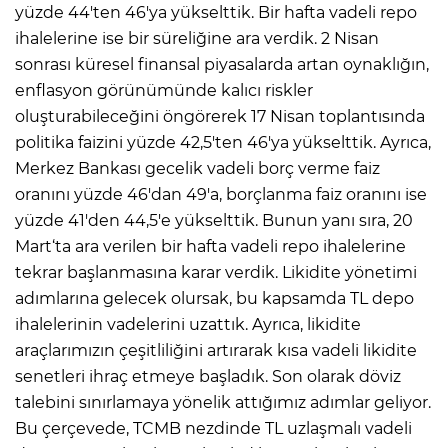
yüzde 44'ten 46'ya yükselttik. Bir hafta vadeli repo
ihalelerine ise bir süreliğine ara verdik. 2 Nisan
sonrası küresel finansal piyasalarda artan oynaklığın,
enflasyon görünümünde kalıcı riskler
oluşturabileceğini öngörerek 17 Nisan toplantısında
politika faizini yüzde 42,5'ten 46'ya yükselttik. Ayrıca,
Merkez Bankası gecelik vadeli borç verme faiz
oranını yüzde 46'dan 49'a, borçlanma faiz oranını ise
yüzde 41'den 44,5'e yükselttik. Bunun yanı sıra, 20
Mart‘ta ara verilen bir hafta vadeli repo ihalelerine
tekrar başlanmasına karar verdik. Likidite yönetimi
adımlarına gelecek olursak, bu kapsamda TL depo
ihalelerinin vadelerini uzattık. Ayrıca, likidite
araçlarımızın çeşitliliğini artırarak kısa vadeli likidite
senetleri ihraç etmeye başladık. Son olarak döviz
talebini sınırlamaya yönelik attığımız adımlar geliyor.
Bu çerçevede, TCMB nezdinde TL uzlaşmalı vadeli