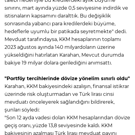
talebi nedeniyle bu kredilerdeki aylık büyüme
sınırını, mart ayında yüzde 0,5 seviyesine indirdik ve
istisnaların kapsamını daralttık. Bu değişiklik
sonrasında yabancı para kredilerdeki büyüme,
hedeflerle uyumlu bir patikada seyretmekte" dedi.
Mevduat tarafındaysa, KKM hesaplarının toplamı
2023 ağustos ayında 140 milyardoların üzerine
yükseldiğini hatırlatan Karahan, Mevcut durumda
bakiye 19 milyar dolara gerilediğini anımsattı.
"Portföy tercihlerinde dövize yönelim sınırlı oldu"
Karahan, KKM bakiyesindeki azalışın, finansal istikrar
üzerinde risk oluşturmadan ve Türk lirası cinsi
mevduatı önceleyerek sağlandığını bildirerek,
şunları söyledi:
"Son 12 ayda vadesi dolan KKM hesaplarından dövize
geçiş oranı, yüzde 13,8 seviyesinde kaldı. KKM
bakiyesinin azalması Türk lirası mevduat payını