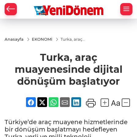
Zİ
Anasayfa
EKONOMİ
Turka, araç
muayenesinde
dijital
Turka, araç
dönüşüm
başlatıyor
muayenesinde dijital
dönüşüm başlatıyor
Türkiye’de araç muayene hizmetlerinde
bir dönüşüm başlatmayı hedefleyen
Turka, yerli ve milli teknoloji