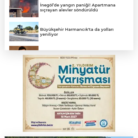
İnegöl’de yangın paniği! Apartmana
sıçrayan alevler söndürüldü
Büyükşehir Harmancık'ta da yolları
yeniliyor
Elektrik akımına kapılan işçi hayatını
kaybetti
İş makinesinin camına kafasını çarpan
operatör yaralandı
Babasını ziyarete giderken kazada
hayatını kaybetti
İnegöl'de orman yangını; Havadan ve
karadan müdahale başlatıldı