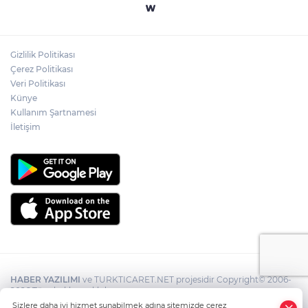
Gizlilik Politikası
Çerez Politikası
Veri Politikası
Künye
Kullanım Şartnamesi
İletişim
HABER YAZILIMI
ve TURKTICARET.NET projesidir Copyright© 2006-
2026 Tüm hakları saklıdır.
Sizlere daha iyi hizmet sunabilmek adına sitemizde çerez