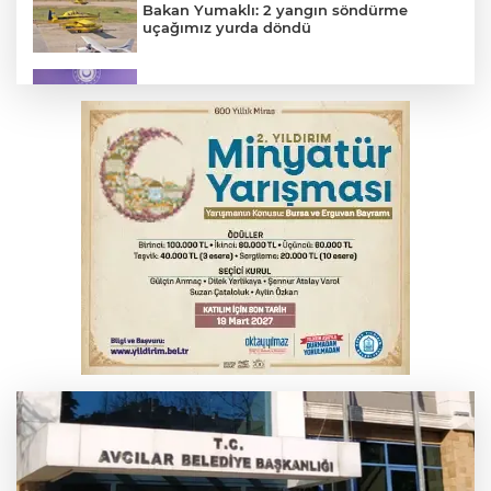
Bakan Yumaklı: 2 yangın söndürme
uçağımız yurda döndü
MSB: YAŞ kararları devletimize ve
milletimize hayırlı olsun
Osmangazi’de kaldırım işgaline geçit yok
YENİ Parti Genel Başkanı Özel'den
Çerçeve Yasa yorumu
BUÜ’nün laboratuvarları tam kapasite ile
sektörün hizmetinde