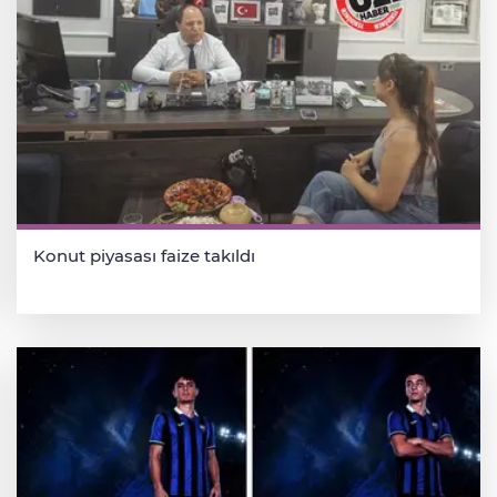
Konut piyasası faize takıldı