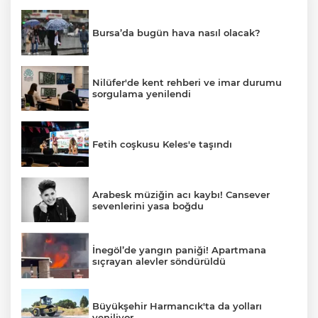
Bursa’da bugün hava nasıl olacak?
Nilüfer'de kent rehberi ve imar durumu
sorgulama yenilendi
Fetih coşkusu Keles'e taşındı
Arabesk müziğin acı kaybı! Cansever
sevenlerini yasa boğdu
İnegöl’de yangın paniği! Apartmana
sıçrayan alevler söndürüldü
Büyükşehir Harmancık'ta da yolları
yeniliyor