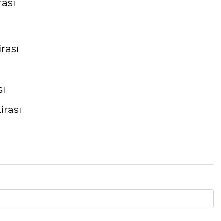
rası
rası
sı
irası