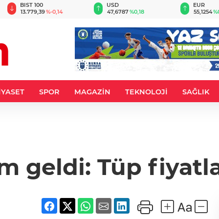
BIST 100
USD
EUR
13.779,39
%-0,14
47,6787
%0,18
55,1254
%
İYASET
SPOR
MAGAZİN
TEKNOLOJİ
SAĞLIK
m geldi: Tüp fiyatla