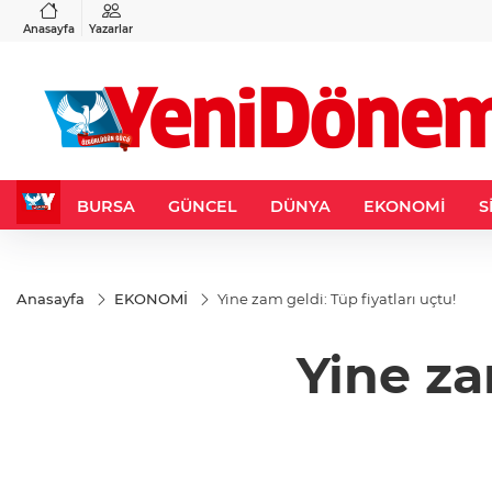
VND
GAU/TRY
3
%-0,22
0,0018
%0,32
6.660,55
%2,59
Anasayfa
Yazarlar
BURSA
GÜNCEL
DÜNYA
EKONOMİ
S
Anasayfa
EKONOMİ
Yine zam geldi: Tüp fiyatları uçtu!
Yine za