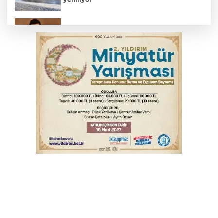
Elektrik akımına kapılan işçi hayatını
kaybetti
İş makinesinin camına kafasını çarpan
operatör yaralandı
Babasını ziyarete giderken kazada
hayatını kaybetti
İnegöl'de orman yangını; Havadan ve
karadan müdahale başlatıldı