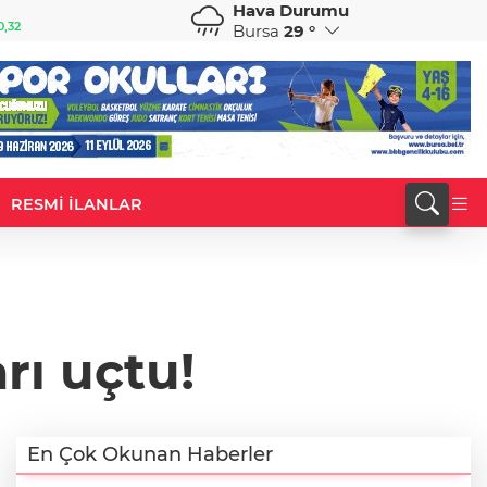
Hava Durumu
GBP
CHF
0,32
64,3468
%0,38
59,0083
%0,82
Bursa
29 °
RESMİ İLANLAR
rı uçtu!
En Çok Okunan Haberler