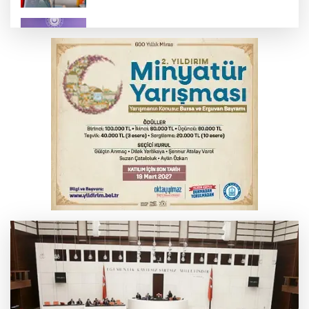
MSB: YAŞ kararları devletimize ve
milletimize hayırlı olsun
Serbest piyasada döviz fiyatları
Osmangazi’de kaldırım işgaline geçit yok
Serbest piyasada altın fiyatları...