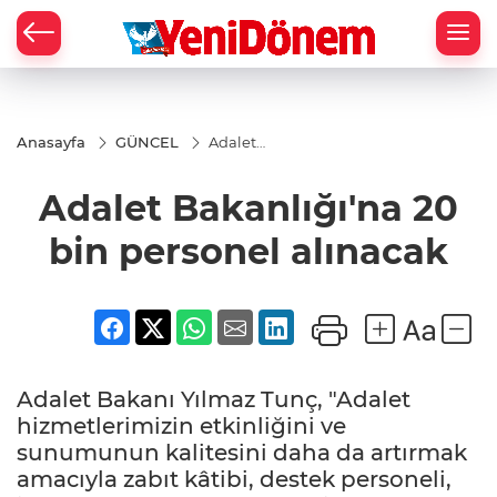
Zİ
Anasayfa
GÜNCEL
Adalet
Bakanlığı'na
20 bin
Adalet Bakanlığı'na 20
personel
alınacak
bin personel alınacak
Adalet Bakanı Yılmaz Tunç, "Adalet
hizmetlerimizin etkinliğini ve
sunumunun kalitesini daha da artırmak
amacıyla zabıt kâtibi, destek personeli,