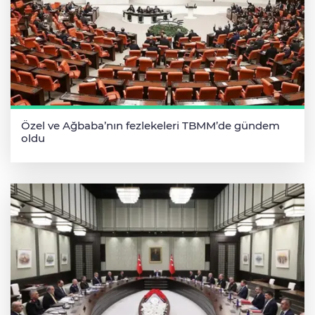
Özel ve Ağbaba’nın fezlekeleri TBMM’de gündem
oldu