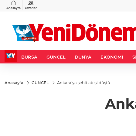
VND
GAU/TRY
6
%0,37
0,0018
%0,25
6.519,74
%0,36
Anasayfa
Yazarlar
BURSA
GÜNCEL
DÜNYA
EKONOMİ
S
Anasayfa
GÜNCEL
Ankara’ya şehit ateşi düştü
Anka