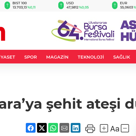
BIST 100
USD
EUR
13.703,13
%0,11
47,5812
%0,05
55,0603
%
İYASET
SPOR
MAGAZİN
TEKNOLOJİ
SAĞLIK
ra’ya şehit ateşi 