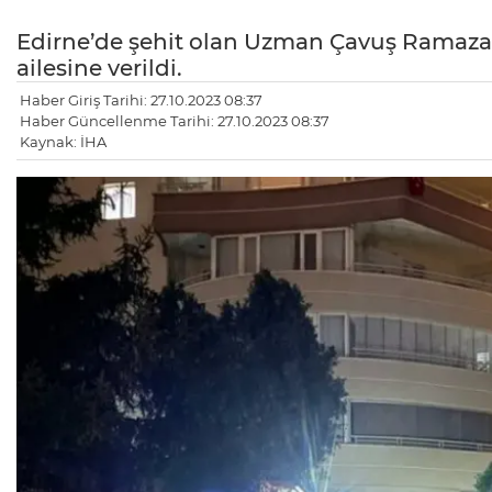
Edirne’de şehit olan Uzman Çavuş Ramazan
ailesine verildi.
Haber Giriş Tarihi: 27.10.2023 08:37
Haber Güncellenme Tarihi: 27.10.2023 08:37
Kaynak: İHA