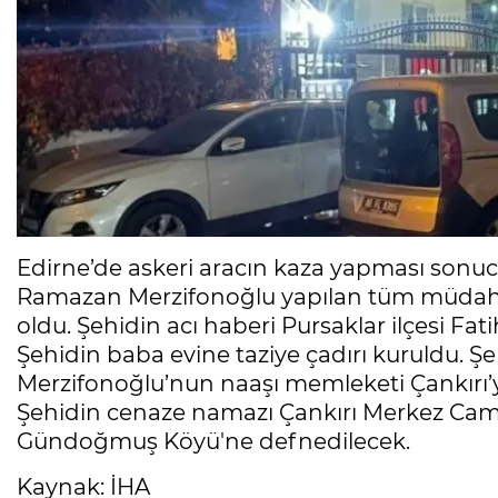
Edirne’de askeri aracın kaza yapması son
Ramazan Merzifonoğlu yapılan tüm müdaha
oldu. Şehidin acı haberi Pursaklar ilçesi Fati
Şehidin baba evine taziye çadırı kuruldu. Şeh
Merzifonoğlu’nun naaşı memleketi Çankırı’
Şehidin cenaze namazı Çankırı Merkez Cam
Gündoğmuş Köyü'ne defnedilecek.
Kaynak: İHA