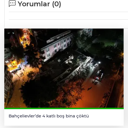
Yorumlar (
0
)
Bahçelievler’de 4 katlı boş bina çöktü