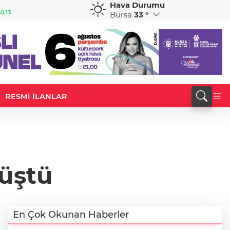
Hava Durumu
GBP
CHF
0,13
64,1818
%0,16
58,9168
%0,01
Bursa
33 °
RESMİ İLANLAR
düştü
En Çok Okunan Haberler