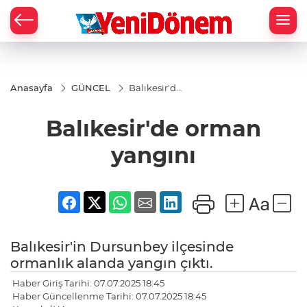
Zİ
Anasayfa
GÜNCEL
Balıkesir'de
orman
yangını
Balıkesir'de orman
yangını
Balıkesir'in Dursunbey ilçesinde
ormanlık alanda yangın çıktı.
Haber Giriş Tarihi: 07.07.2025 18:45
Haber Güncellenme Tarihi: 07.07.2025 18:45