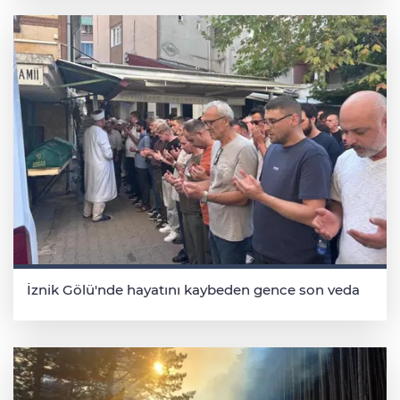
İznik Gölü'nde hayatını kaybeden gence son veda