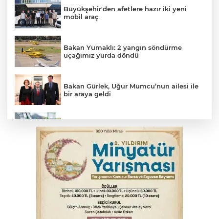
Büyükşehir'den afetlere hazır iki yeni
mobil araç
Bakan Yumaklı: 2 yangın söndürme
uçağımız yurda döndü
Bakan Gürlek, Uğur Mumcu’nun ailesi ile
bir araya geldi
Benzine dev indirim! Pompaya fiyatlarına
yansıyacak mı?
YENİ Parti Genel Başkanı Özel'den
Çerçeve Yasa yorumu
Serbest piyasada döviz fiyatları