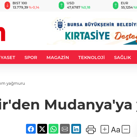
BIST 100
USD
EUR
13.779,39
%-0,14
47,6787
%0,18
55,1254
%
İYASET
SPOR
MAGAZİN
TEKNOLOJİ
SAĞLIK
ırım yağmuru
r'den Mudanya'ya