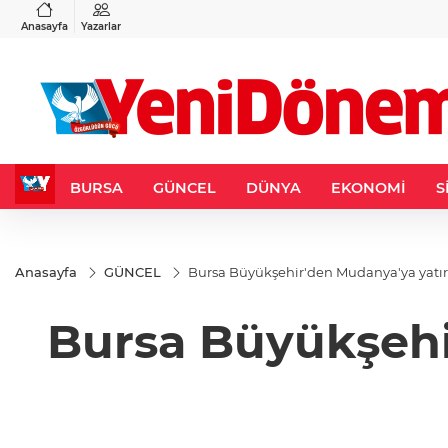
VND
GAU/TRY
3
%-0,22
0,0018
%0,32
6.660,55
%2,59
Anasayfa
Yazarlar
BURSA
GÜNCEL
DÜNYA
EKONOMİ
S
Anasayfa
GÜNCEL
Bursa Büyükşehir'den Mudanya'ya yat
Bursa Büyükşehi