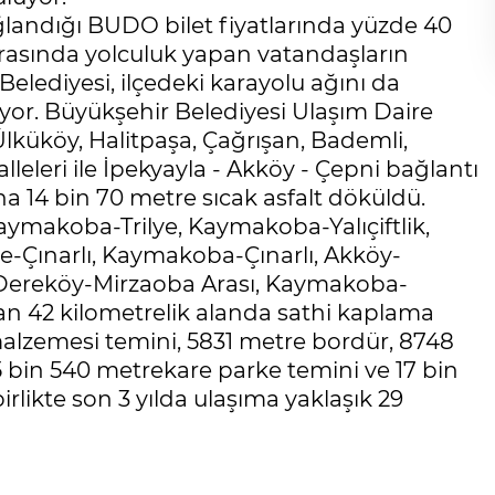
landığı BUDO bilet fiyatlarında yüzde 40
 arasında yolculuk yapan vatandaşların
lediyesi, ilçedeki karayolu ağını da
ıyor. Büyükşehir Belediyesi Ulaşım Daire
Ülküköy, Halitpaşa, Çağrışan, Bademli,
leleri ile İpekyayla - Akköy - Çepni bağlantı
una 14 bin 70 metre sıcak asfalt döküldü.
aymakoba-Trilye, Kaymakoba-Yalıçiftlik,
e-Çınarlı, Kaymakoba-Çınarlı, Akköy-
, Dereköy-Mirzaoba Arası, Kaymakoba-
n 42 kilometrelik alanda sathi kaplama
alzemesi temini, 5831 metre bordür, 8748
5 bin 540 metrekare parke temini ve 17 bin
rlikte son 3 yılda ulaşıma yaklaşık 29