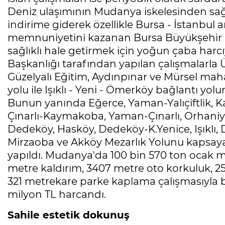
Deniz ulaşımının Mudanya iskelesinden sağ
indirime giderek özellikle Bursa - İstanbul
memnuniyetini kazanan Bursa Büyükşehir Be
sağlıklı hale getirmek için yoğun çaba harc
Başkanlığı tarafından yapılan çalışmalarla 
Güzelyalı Eğitim, Aydınpınar ve Mürsel mahal
yolu ile Işıklı - Yeni - Ömerköy bağlantı yol
Bunun yanında Eğerce, Yaman-Yalıçiftlik, K
Çınarlı-Kaymakoba, Yaman-Çınarlı, Orhaniy
Dedeköy, Hasköy, Dedeköy-K.Yenice, Işıklı
Mirzaoba ve Akköy Mezarlık Yolunu kapsaya
yapıldı. Mudanya'da 100 bin 570 ton ocak m
metre kaldırım, 3407 metre oto korkuluk, 2
321 metrekare parke kaplama çalışmasıyla bi
milyon TL harcandı.
Sahile estetik dokunuş