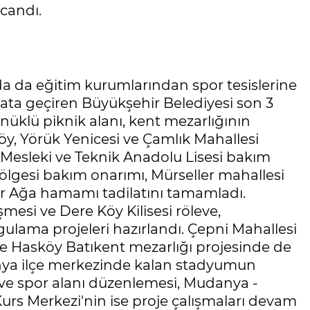
candı.
da da eğitim kurumlarından spor tesislerine
ayata geçiren Büyükşehir Belediyesi son 3
ynüklü piknik alanı, kent mezarlığının
öy, Yörük Yenicesi ve Çamlık Mahallesi
zm Mesleki ve Teknik Anadolu Lisesi bakım
ölgesi bakım onarımı, Mürseller mahallesi
ir Ağa hamamı tadilatını tamamladı.
si ve Dere Köy Kilisesi röleve,
ulama projeleri hazırlandı. Çepni Mahallesi
e Hasköy Batıkent mezarlığı projesinde de
nya ilçe merkezinde kalan stadyumun
 ve spor alanı düzenlemesi, Mudanya -
s Merkezi'nin ise proje çalışmaları devam