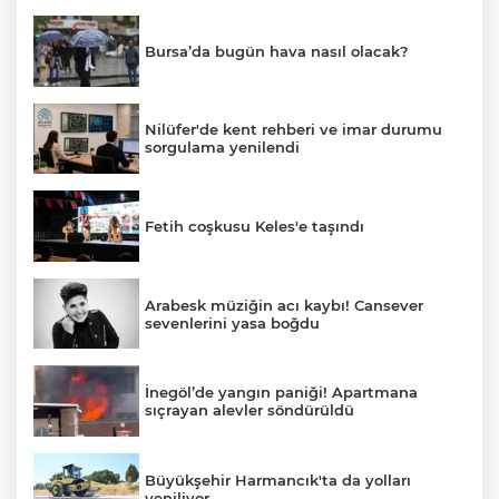
Bursa’da bugün hava nasıl olacak?
Nilüfer'de kent rehberi ve imar durumu
sorgulama yenilendi
Fetih coşkusu Keles'e taşındı
Arabesk müziğin acı kaybı! Cansever
sevenlerini yasa boğdu
İnegöl’de yangın paniği! Apartmana
sıçrayan alevler söndürüldü
Büyükşehir Harmancık'ta da yolları
yeniliyor