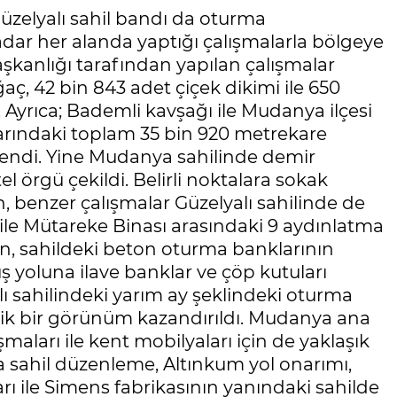
üzelyalı sahil bandı da oturma
dar her alanda yaptığı çalışmalarla bölgeye
Başkanlığı tarafından yapılan çalışmalar
ğaç, 42 bin 843 adet çiçek dikimi ile 650
. Ayrıca; Bademli kavşağı ile Mudanya ilçesi
larındaki toplam 35 bin 920 metrekare
zlendi. Yine Mudanya sahilinde demir
l örgü çekildi. Belirli noktalara sokak
 benzer çalışmalar Güzelyalı sahilinde de
ile Mütareke Binası arasındaki 9 aydınlatma
n, sahildeki beton oturma banklarının
ş yoluna ilave banklar ve çöp kutuları
ı sahilindeki yarım ay şeklindeki oturma
tik bir görünüm kazandırıldı. Mudanya ana
ışmaları ile kent mobilyaları için de yaklaşık
da sahil düzenleme, Altınkum yol onarımı,
ı ile Simens fabrikasının yanındaki sahilde