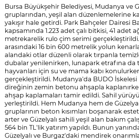
Bursa Büyükşehir Belediyesi, Mudanya ve G
gruplarından, yeşil alan düzenlemelerine ka
yakışır hale getirdi. Park Bahçeler Dairesi 
kapsamında 1.223 adet çalı bitkisi, 41 adet a
metrekarelik rulo çim serimi gerçekleştirildi
arasındaki 16 bin 600 metrelik yolun kenar
alandaki otlar düzenli olarak tırpanla temi
dubalar yenilenirken, lunapark etrafına da te
hayvanları için su ve mama kabı konulurken,
gerçekleştirildi. Mudanya'da BUDO İskelesi 
direğinin zemin betonu ahşapla kaplanırke
ahşap kaplamaları tamir edildi. Sahil yürüyü
yerleştirildi. Hem Mudanya hem de Güzelyal
gruplarının beton kısımları boşanarak este
arter ve Güzelyalı sahili yeşil alan bakım çal
564 bin TL'lik yatırım yapıldı. Bunun yanın
Güzelyalı ve Burgaz'daki mendirek onarımlar