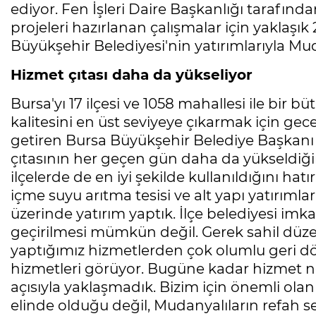
ediyor. Fen İşleri Daire Başkanlığı taraf
projeleri hazırlanan çalışmalar için yaklaşık 
Büyükşehir Belediyesi'nin yatırımlarıyla M
Hizmet çıtası daha da yükseliyor
Bursa'yı 17 ilçesi ve 1058 mahallesi ile bir b
kalitesini en üst seviyeye çıkarmak için gece
getiren Bursa Büyükşehir Belediye Başkanı
çıtasının her geçen gün daha da yükseldiği
ilçelerde de en iyi şekilde kullanıldığını h
içme suyu arıtma tesisi ve alt yapı yatırıml
üzerinde yatırım yaptık. İlçe belediyesi imka
geçirilmesi mümkün değil. Gerek sahil dü
yaptığımız hizmetlerden çok olumlu geri dö
hizmetleri görüyor. Bugüne kadar hizmet nok
açısıyla yaklaşmadık. Bizim için önemli ola
elinde olduğu değil, Mudanyalıların refah s