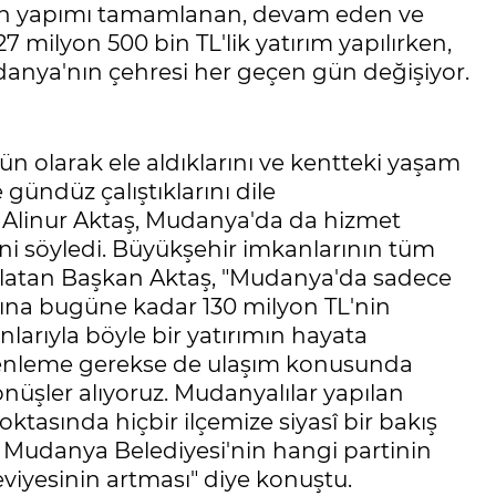
ından yapımı tamamlanan, devam eden ve
27 milyon 500 bin TL'lik yatırım yapılırken,
udanya'nın çehresi her geçen gün değişiyor.
ütün olarak ele aldıklarını ve kentteki yaşam
 gündüz çalıştıklarını dile
 Alinur Aktaş, Mudanya'da da hizmet
ni söyledi. Büyükşehir imkanlarının tüm
atırlatan Başkan Aktaş, "Mudanya'da sadece
arına bugüne kadar 130 milyon TL'nin
nlarıyla böyle bir yatırımın hayata
zenleme gerekse de ulaşım konusunda
nüşler alıyoruz. Mudanyalılar yapılan
tasında hiçbir ilçemize siyasî bir bakış
n Mudanya Belediyesi'nin hangi partinin
eviyesinin artması" diye konuştu.