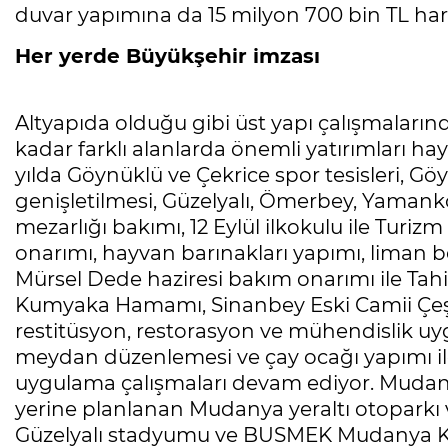
duvar yapımına da 15 milyon 700 bin TL har
Her yerde Büyükşehir imzası
Altyapıda olduğu gibi üst yapı çalışmaların
kadar farklı alanlarda önemli yatırımları h
yılda Göynüklü ve Çekrice spor tesisleri, Gö
genişletilmesi, Güzelyalı, Ömerbey, Yamank
mezarlığı bakımı, 12 Eylül ilkokulu ile Turi
onarımı, hayvan barınakları yapımı, liman b
Mürsel Dede haziresi bakım onarımı ile Tah
Kumyaka Hamamı, Sinanbey Eski Camii Çeşme
restitüsyon, restorasyon ve mühendislik uyg
meydan düzenlemesi ve çay ocağı yapımı il
uygulama çalışmaları devam ediyor. Muda
yerine planlanan Mudanya yeraltı otoparkı
Güzelyalı stadyumu ve BUSMEK Mudanya Kur