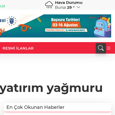
Hava Durumu
GBP
CHF
0,32
64,3468
%0,38
59,0083
%0,82
Bursa
29 °
RESMİ İLANLAR
 yatırım yağmuru
En Çok Okunan Haberler