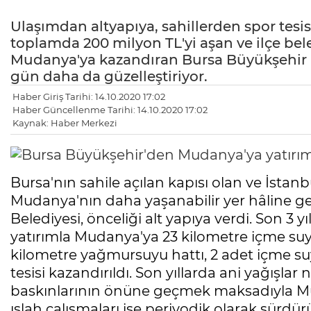
Ulaşımdan altyapıya, sahillerden spor tesisl
toplamda 200 milyon TL'yi aşan ve ilçe beled
Mudanya'ya kazandıran Bursa Büyükşehir Be
gün daha da güzelleştiriyor.
Haber Giriş Tarihi: 14.10.2020 17:02
Haber Güncellenme Tarihi: 14.10.2020 17:02
Kaynak: Haber Merkezi
Bursa'nın sahile açılan kapısı olan ve İstanb
Mudanya'nın daha yaşanabilir yer hâline g
Belediyesi, önceliği alt yapıya verdi. Son 3 y
yatırımla Mudanya'ya 23 kilometre içme suyu
kilometre yağmursuyu hattı, 2 adet içme suy
tesisi kazandırıldı. Son yıllarda ani yağışla
baskınlarının önüne geçmek maksadıyla M
ıslah çalışmaları ise periyodik olarak sürdür