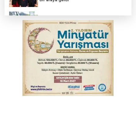
Benzine dev indirim! Pompaya fiyatlarına
yansıyacak mı?
YENİ Parti Genel Başkanı Özel'den
Çerçeve Yasa yorumu
Serbest piyasada döviz fiyatları
Serbest piyasada altın fiyatları...