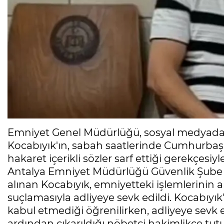
Emniyet Genel Müdürlüğü, sosyal medyada so
Kocabıyık'ın, sabah saatlerinde Cumhurbaş
hakaret içerikli sözler sarf ettiği gerekçesiyl
Antalya Emniyet Müdürlüğü Güvenlik Şube 
alınan Kocabıyık, emniyetteki işlemlerini
suçlamasıyla adliyeye sevk edildi. Kocabıyık
kabul etmediği öğrenilirken, adliyeye sevk e
ardından çıkarıldığı nöbetçi hakimlikçe tut