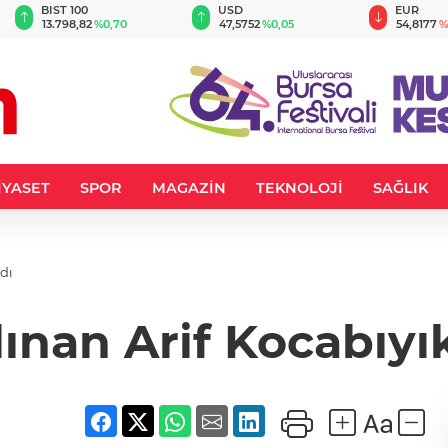
BIST 100
USD
EUR
13.798,82
%0,70
47,5752
%0,05
54,8177
%
İYASET
SPOR
MAGAZİN
TEKNOLOJİ
SAĞLIK
dı
lınan Arif Kocabıyı