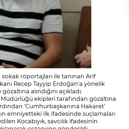
kak röportajları ile tanınan Arif
kanı Recep Tayyip Erdoğan'a yönelik
e gözaltına alındığını açıkladı.
Müdürlüğü ekipleri tarafından gözaltına
n ardından 'Cumhurbaşkanına Hakaret'
'ın emniyetteki ilk ifadesinde suçlamaları
dilen Kocabıyık, savcılık ifadesinin
uklanarak cezaevine gönderildi.