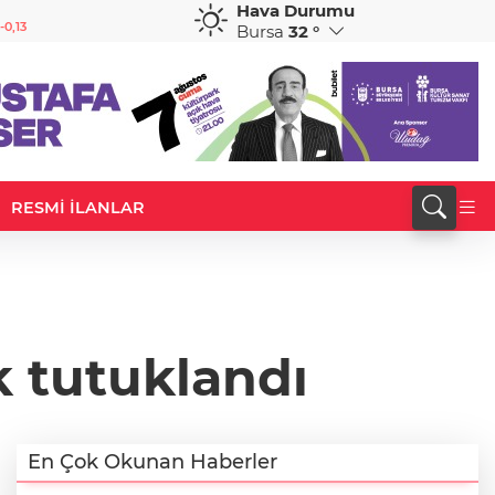
Hava Durumu
GBP
CHF
-0,13
63,9477
%-0,05
58,5313
%0,09
Bursa
32 °
RESMİ İLANLAR
k tutuklandı
En Çok Okunan Haberler