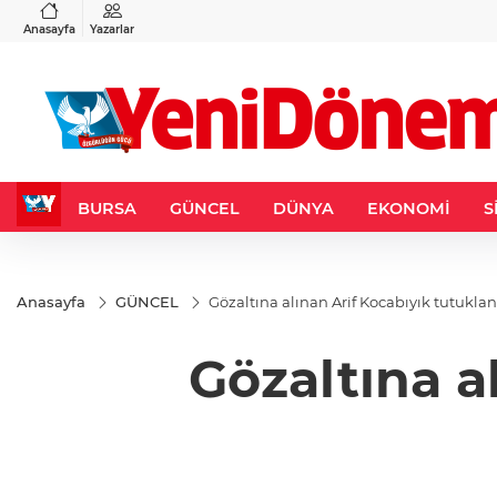
VND
GAU/TRY
6
%0,37
0,0018
%0,03
6.496,98
%0,07
Anasayfa
Yazarlar
BURSA
GÜNCEL
DÜNYA
EKONOMİ
S
Anasayfa
GÜNCEL
Gözaltına alınan Arif Kocabıyık tutuklan
Gözaltına a