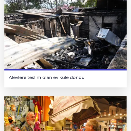
Alevlere teslim olan ev küle döndü