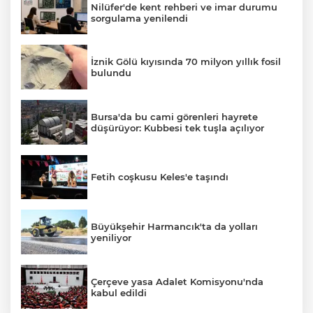
Nilüfer'de kent rehberi ve imar durumu
sorgulama yenilendi
İznik Gölü kıyısında 70 milyon yıllık fosil
bulundu
Bursa'da bu cami görenleri hayrete
düşürüyor: Kubbesi tek tuşla açılıyor
Fetih coşkusu Keles'e taşındı
Büyükşehir Harmancık'ta da yolları
yeniliyor
Çerçeve yasa Adalet Komisyonu'nda
kabul edildi