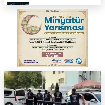
Bursa’da yasa dışı bahis operasyonu: 3
kişi tutuklandı
İnegöl’de yangın paniği! Apartmana
sıçrayan alevler söndürüldü
Serbest piyasada döviz fiyatları
Otomobil kanala uçtu: 2 yaralı