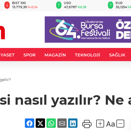
BIST 100
USD
EUR
13.779,39
%-0,14
47,6787
%0,18
55,1254
%
İYASET
SPOR
MAGAZİN
TEKNOLOJİ
SAĞLIK
gelir?
i nasıl yazılır? Ne