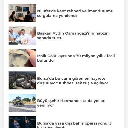
Nilüfer'de kent rehberi ve imar durumu
sorgulama yenilendi
Başkan Aydın Osmangazi’nin nabzını
sahada tuttu
İznik Gölü kıyısında 70 milyon yıllık fosil
bulundu
Bursa'da bu cami görenleri hayrete
düşürüyor: Kubbesi tek tuşla açılıyor
Büyükşehir Harmancık'ta da yolları
yeniliyor
Bursa’da yasa dışı bahis operasyonu: 3
kişi tutuklandı