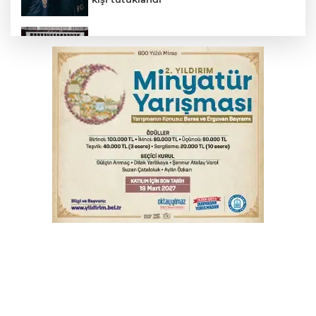
Çerçeve yasa Adalet Komisyonu'nda
kabul edildi
İnegöl’de yangın paniği! Apartmana
sıçrayan alevler söndürüldü
Serbest piyasada döviz fiyatları
6. Perseid Meteor Yağmuru Gözlem
Etkinliği Karacabey'de gökyüzü
tutkunlarını buluşturacak