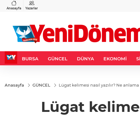
VND
GAU/TRY
3
%-0,22
0,0018
%0,32
6.660,55
%2,59
Anasayfa
Yazarlar
BURSA
GÜNCEL
DÜNYA
EKONOMİ
S
Anasayfa
GÜNCEL
Lügat kelimesi nasıl yazılır? Ne anlama 
Lügat kelimes