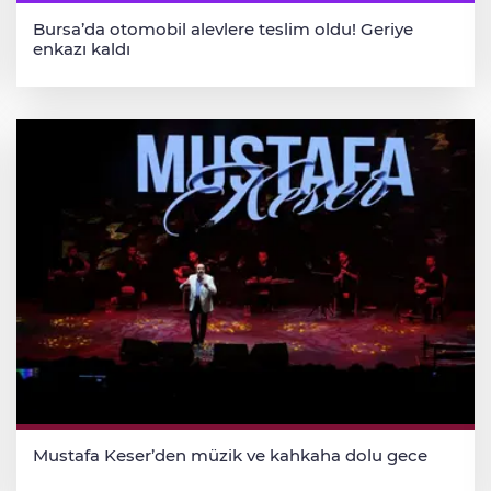
Bursa’da otomobil alevlere teslim oldu! Geriye
enkazı kaldı
Mustafa Keser’den müzik ve kahkaha dolu gece