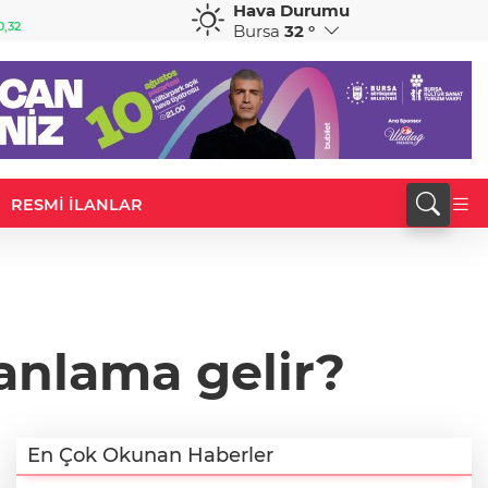
Hava Durumu
GBP
CHF
0,32
64,3468
%0,38
59,0083
%0,82
Bursa
32 °
RESMİ İLANLAR
 anlama gelir?
En Çok Okunan Haberler