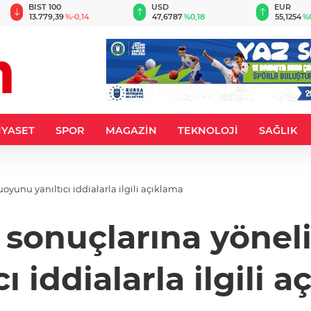
BIST 100
USD
EUR
13.779,39
%-0,14
47,6787
%0,18
55,1254
%
İYASET
SPOR
MAGAZİN
TEKNOLOJİ
SAĞLIK
unu yanıltıcı iddialarla ilgili açıklama
 sonuçlarına yöne
cı iddialarla ilgili 