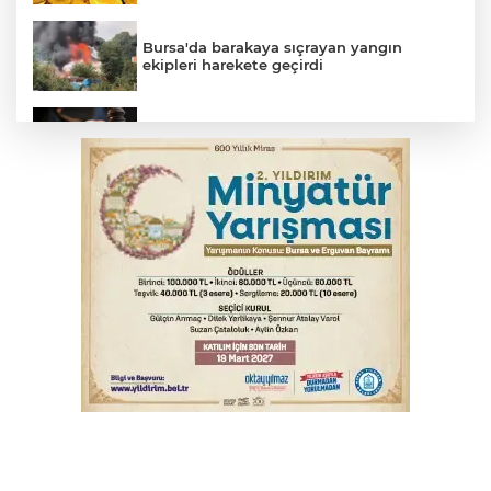
Bursa'da barakaya sıçrayan yangın
ekipleri harekete geçirdi
Yargıtay’dan primle çalışanlara müjde
TOFAŞ Basketbol'da sağlık kontrolleri
başladı
Bursa’da bugün hava nasıl olacak?
Osmangazi’de iş arayanlara destek