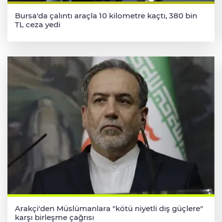
Bursa'da çalıntı araçla 10 kilometre kaçtı, 380 bin
TL ceza yedi
Arakçi'den Müslümanlara "kötü niyetli dış güçlere"
karşı birleşme çağrısı