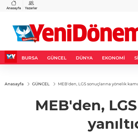
VND
GAU/TRY
3
%-0,22
0,0018
%0,32
6.660,55
%2,59
Anasayfa
Yazarlar
BURSA
GÜNCEL
DÜNYA
EKONOMİ
S
Anasayfa
GÜNCEL
MEB'den, LGS sonuçlarına yönelik kamuoy
MEB'den, LGS
yanıltı