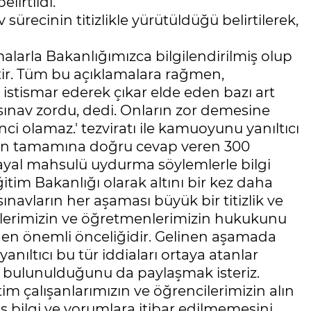
lirtildi.
sürecinin titizlikle yürütüldüğü belirtilerek,
alarla Bakanlığımızca bilgilendirilmiş olup
iştir. Tüm bu açıklamalara rağmen,
ı istismar ederek çıkar elde eden bazı art
 sınav zordu, dedi. Onların zor demesine
 olamaz.' tezviratı ile kamuoyunu yanıltıcı
arın tamamına doğru cevap veren 300
ayal mahsulü uydurma söylemlerle bilgi
ğitim Bakanlığı olarak altını bir kez daha
sınavların her aşaması büyük bir titizlik ve
lilerimizin ve öğretmenlerimizin hukukunu
n en önemli önceliğidir. Gelinen aşamada
ltıcı bu tür iddiaları ortaya atanlar
bulunulduğunu da paylaşmak isteriz.
tim çalışanlarımızın ve öğrencilerimizin alın
ş bilgi ve yorumlara itibar edilmemesini