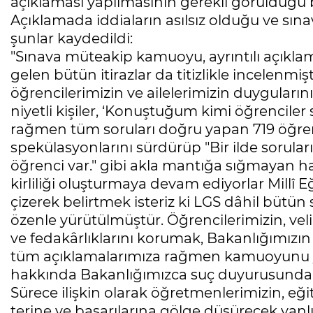
açıklaması yapılmasının gerekli görüldüğü be
Açıklamada iddiaların asılsız olduğu ve sınav 
şunlar kaydedildi:
"Sınava müteakip kamuoyu, ayrıntılı açıklam
gelen bütün itirazlar da titizlikle incelenm
öğrencilerimizin ve ailelerimizin duyguların
niyetli kişiler, ‘Konuştuğum kimi öğrenciler
rağmen tüm soruları doğru yapan 719 öğrenci
spekülasyonlarını sürdürüp "Bir ilde sorul
öğrenci var." gibi akla mantığa sığmayan h
kirliliği oluşturmaya devam ediyorlar Millî E
çizerek belirtmek isteriz ki LGS dâhil bütün 
özenle yürütülmüştür. Öğrencilerimizin, ve
ve fedakârlıklarını korumak, Bakanlığımızı
tüm açıklamalarımıza rağmen kamuoyunu yanı
hakkında Bakanlığımızca suç duyurusunda 
Sürece ilişkin olarak öğretmenlerimizin, eği
terine ve başarılarına gölge düşürecek yanlı