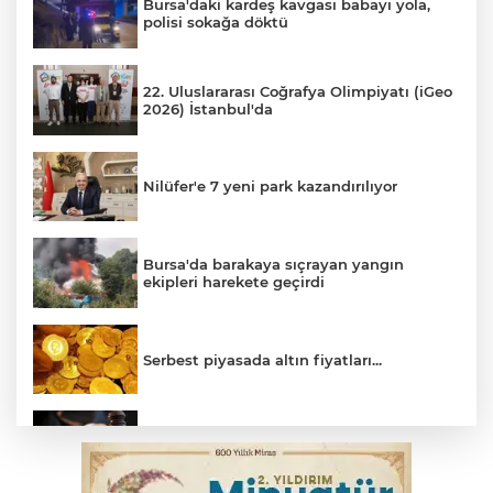
Bursa'daki kardeş kavgası babayı yola,
polisi sokağa döktü
22. Uluslararası Coğrafya Olimpiyatı (iGeo
2026) İstanbul'da
Nilüfer'e 7 yeni park kazandırılıyor
Bursa'da barakaya sıçrayan yangın
ekipleri harekete geçirdi
Serbest piyasada altın fiyatları...
Yargıtay’dan primle çalışanlara müjde