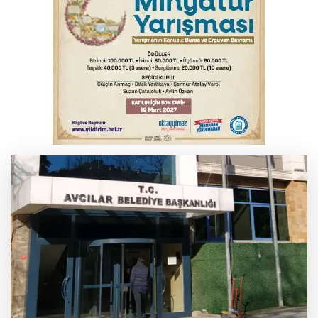
Bursa’da bugün hava nasıl olacak?
Osmangazi’de iş arayanlara destek
TOFAŞ Basketbol'da sağlık kontrolleri
başladı