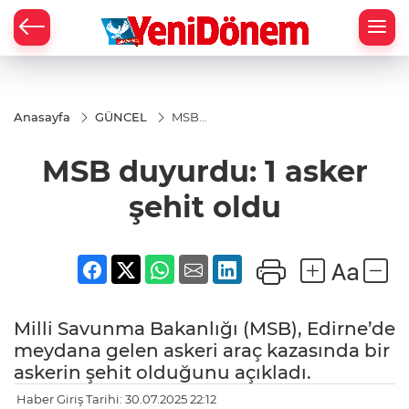
Zİ
Anasayfa
GÜNCEL
MSB
duyurdu:
1 asker
MSB duyurdu: 1 asker
şehit
oldu
şehit oldu
Milli Savunma Bakanlığı (MSB), Edirne’de
meydana gelen askeri araç kazasında bir
askerin şehit olduğunu açıkladı.
Haber Giriş Tarihi: 30.07.2025 22:12