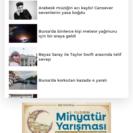
Arabesk müziğin acı kaybı! Cansever
sevenlerini yasa boğdu
Bursa'da binlerce kişi meteor yağmuru
için bir araya geldi
Beyaz Saray ile Taylor Swift arasında telif
savaşı
Bursa'da korkutan kazada 4 yaralı
Suça sürüklenen çocuk yasası TBMM'de
kabul edildi
Yükseköğretim Kanununda değişiklik
Resmi Gazete'de