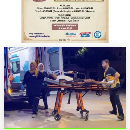
Bursa’da samanlık alevlere teslim oldu
Kar maskeleriyle araç soyan 5 şüpheli
tutuklandı