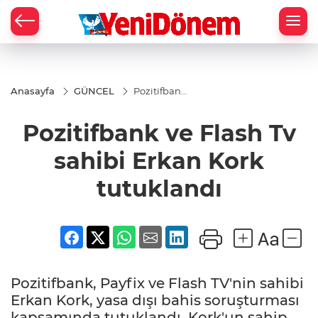
Zİ
Anasayfa
GÜNCEL
Pozitifbank
ve Flash Tv
sahibi
Pozitifbank ve Flash Tv
Erkan Kork
tutuklandı
sahibi Erkan Kork
tutuklandı
Pozitifbank, Payfix ve Flash TV'nin sahibi
Erkan Kork, yasa dışı bahis soruşturması
kapsamında tutuklandı. Kork'un sahip