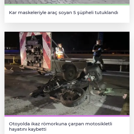
Kar maskeleriyle araç soyan 5 şüpheli tutuklandı
Otoyolda ikaz römorkuna çarpan motosikletli
hayatını kaybetti