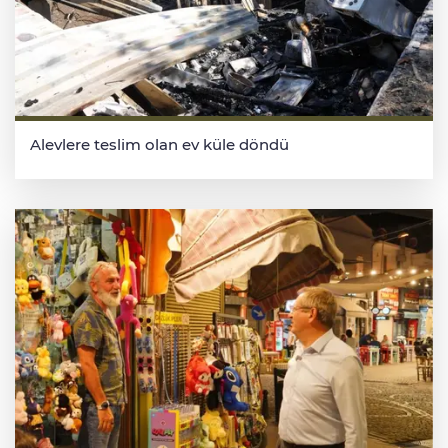
Alevlere teslim olan ev küle döndü