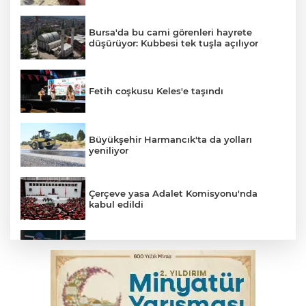
Bursa'da bu cami görenleri hayrete
düşürüyor: Kubbesi tek tuşla açılıyor
Fetih coşkusu Keles'e taşındı
Büyükşehir Harmancık'ta da yolları
yeniliyor
Çerçeve yasa Adalet Komisyonu'nda
kabul edildi
Bursa’da yasa dışı bahis operasyonu: 3
kişi tutuklandı
İnegöl’de yangın paniği! Apartmana