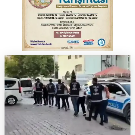
sıçrayan alevler söndürüldü
Serbest piyasada döviz fiyatları
Otomobil kanala uçtu: 2 yaralı