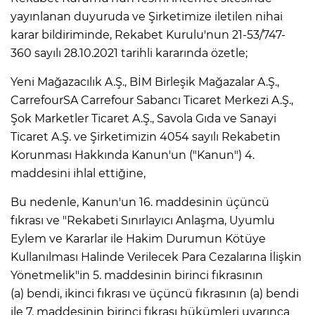
yayınlanan duyuruda ve Şirketimize iletilen nihai
karar bildiriminde, Rekabet Kurulu'nun 21-53/747-
360 sayılı 28.10.2021 tarihli kararında özetle;
Yeni Mağazacılık A.Ş., BİM Birleşik Mağazalar A.Ş.,
CarrefourSA Carrefour Sabancı Ticaret Merkezi A.Ş.,
Şok Marketler Ticaret A.Ş., Savola Gıda ve Sanayi
Ticaret A.Ş. ve Şirketimizin 4054 sayılı Rekabetin
Korunması Hakkında Kanun'un ("Kanun") 4.
maddesini ihlal ettiğine,
Bu nedenle, Kanun'un 16. maddesinin üçüncü
fıkrası ve "Rekabeti Sınırlayıcı Anlaşma, Uyumlu
Eylem ve Kararlar ile Hakim Durumun Kötüye
Kullanılması Halinde Verilecek Para Cezalarına İlişkin
Yönetmelik"in 5. maddesinin birinci fıkrasının
(a) bendi, ikinci fıkrası ve üçüncü fıkrasının (a) bendi
ile 7. maddesinin birinci fıkrası hükümleri uyarınca