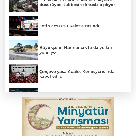
düşürüyor: Kubbesi tek tuşla açılıyor
Fetih coşkusu Keles'e taşındı
Büyükşehir Harmancık'ta da yolları
yeniliyor
Çerçeve yasa Adalet Komisyonu'nda
kabul edildi
Bursa’da yasa dışı bahis operasyonu: 3
kişi tutuklandı
İnegöl’de yangın paniği! Apartmana
sıçrayan alevler söndürüldü