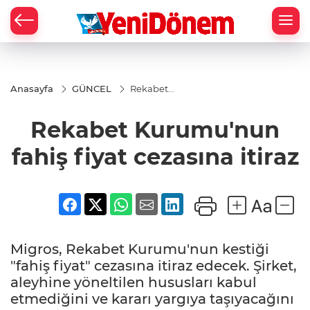
Zİ
Anasayfa
GÜNCEL
Rekabet
Kurumu'nun
fahiş fiyat
Rekabet Kurumu'nun
cezasına
itiraz
fahiş fiyat cezasına itiraz
Migros, Rekabet Kurumu'nun kestiği
"fahiş fiyat" cezasına itiraz edecek. Şirket,
aleyhine yöneltilen hususları kabul
etmediğini ve kararı yargıya taşıyacağını