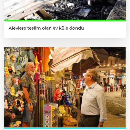
Alevlere teslim olan ev küle döndü