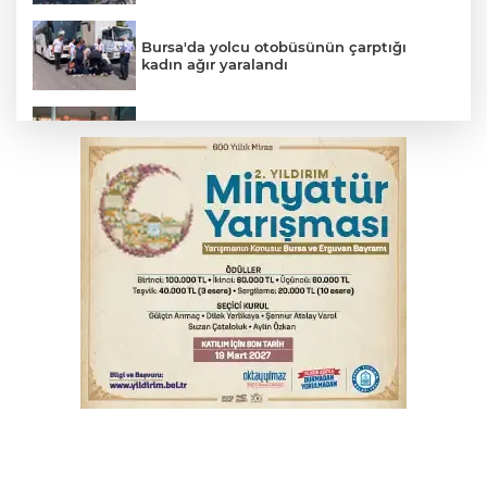
Bursa'da yolcu otobüsünün çarptığı
kadın ağır yaralandı
Uludağ İçecek, 1. FC Nürnberg’in resmi
sponsoru oldu
Başkan Aydın Osmangazi’nin nabzını
sahada tuttu
Erguvan Bayramı minyatür sanatıyla
geleceğe taşınacak
Trabzonspor'da Folcarelli ameliyat oldu