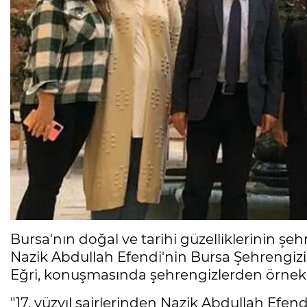
Bursa'nın doğal ve tarihi güzelliklerinin şeh
Nazik Abdullah Efendi'nin Bursa Şehrengizi a
Eğri, konuşmasında şehrengizlerden örnek b
"17. yüzyıl şairlerinden Nazik Abdullah Efend