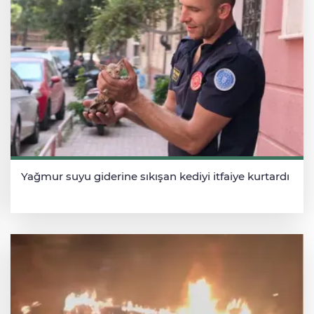
Yağmur suyu giderine sıkışan kediyi itfaiye kurtardı