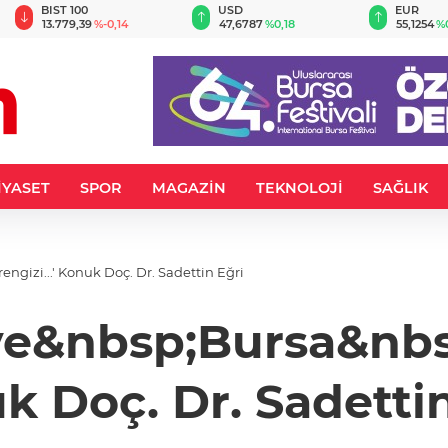
BIST 100
USD
EUR
13.779,39
%-0,14
47,6787
%0,18
55,1254
%
İYASET
SPOR
MAGAZİN
TEKNOLOJİ
SAĞLIK
gizi...' Konuk Doç. Dr. Sadettin Eğri
ve&nbsp;Bursa&nbsp
k Doç. Dr. Sadettin