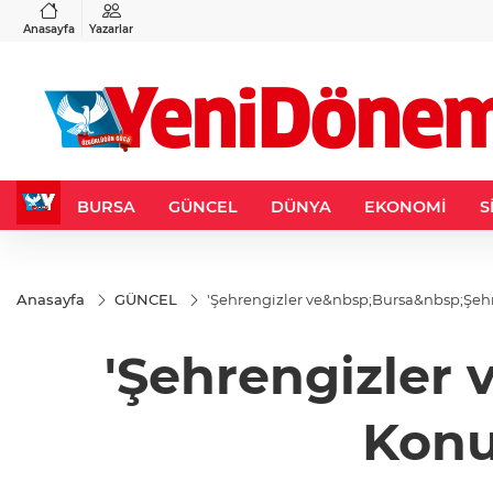
VND
GAU/TRY
3
%-0,22
0,0018
%0,32
6.660,55
%2,59
Anasayfa
Yazarlar
BURSA
GÜNCEL
DÜNYA
EKONOMİ
S
Anasayfa
GÜNCEL
'Şehrengizler ve&nbsp;Bursa&nbsp;Şehren
'Şehrengizler 
Konu