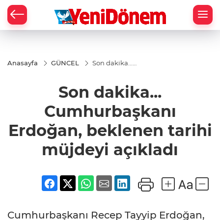
Zİ
Anasayfa
GÜNCEL
Son dakika...
Cumhurbaşkanı
Erdoğan,
Son dakika...
beklenen tarihi
müjdeyi
açıkladı
Cumhurbaşkanı
Erdoğan, beklenen tarihi
müjdeyi açıkladı
Cumhurbaşkanı Recep Tayyip Erdoğan,