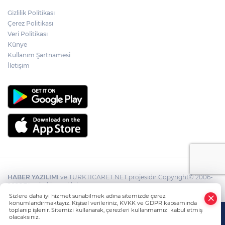
Gizlilik Politikası
Çerez Politikası
Veri Politikası
Künye
Kullanım Şartnamesi
İletişim
HABER YAZILIMI
ve TURKTICARET.NET projesidir Copyright© 2006-
2026 Tüm hakları saklıdır.
Sizlere daha iyi hizmet sunabilmek adına sitemizde çerez
konumlandırmaktayız. Kişisel verileriniz, KVKK ve GDPR kapsamında
toplanıp işlenir. Sitemizi kullanarak, çerezleri kullanmamızı kabul etmiş
olacaksınız.