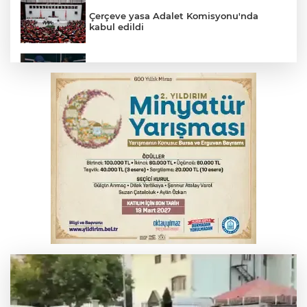
Çerçeve yasa Adalet Komisyonu'nda
kabul edildi
Bursa’da yasa dışı bahis operasyonu: 3
kişi tutuklandı
İnegöl’de yangın paniği! Apartmana
sıçrayan alevler söndürüldü
Serbest piyasada döviz fiyatları
Otomobil kanala uçtu: 2 yaralı