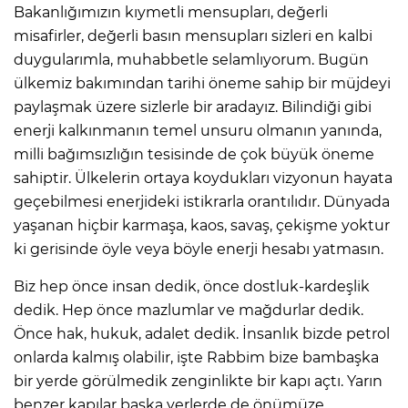
Bakanlığımızın kıymetli mensupları, değerli
misafirler, değerli basın mensupları sizleri en kalbi
duygularımla, muhabbetle selamlıyorum. Bugün
ülkemiz bakımından tarihi öneme sahip bir müjdeyi
paylaşmak üzere sizlerle bir aradayız. Bilindiği gibi
enerji kalkınmanın temel unsuru olmanın yanında,
milli bağımsızlığın tesisinde de çok büyük öneme
sahiptir. Ülkelerin ortaya koydukları vizyonun hayata
geçebilmesi enerjideki istikrarla orantılıdır. Dünyada
yaşanan hiçbir karmaşa, kaos, savaş, çekişme yoktur
ki gerisinde öyle veya böyle enerji hesabı yatmasın.
Biz hep önce insan dedik, önce dostluk-kardeşlik
dedik. Hep önce mazlumlar ve mağdurlar dedik.
Önce hak, hukuk, adalet dedik. İnsanlık bizde petrol
onlarda kalmış olabilir, işte Rabbim bize bambaşka
bir yerde görülmedik zenginlikte bir kapı açtı. Yarın
benzer kapılar başka yerlerde de önümüze