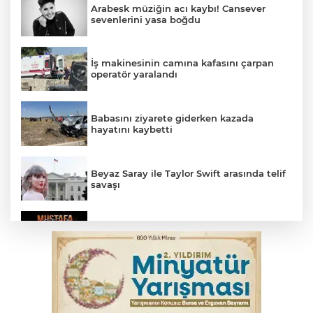
Arabesk müziğin acı kaybı! Cansever
sevenlerini yasa boğdu
İş makinesinin camına kafasını çarpan
operatör yaralandı
Babasını ziyarete giderken kazada
hayatını kaybetti
Beyaz Saray ile Taylor Swift arasında telif
savaşı
Bursa'da Mustafa Keser'den müzik ve
kahkaha dolu gece
İnegöl'de orman yangını; Havadan ve
karadan müdahale başlatıldı