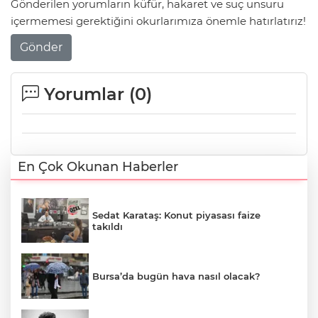
Gönderilen yorumların küfür, hakaret ve suç unsuru
içermemesi gerektiğini okurlarımıza önemle hatırlatırız!
Gönder
Yorumlar (
0
)
En Çok Okunan Haberler
Sedat Karataş: Konut piyasası faize
takıldı
Bursa’da bugün hava nasıl olacak?