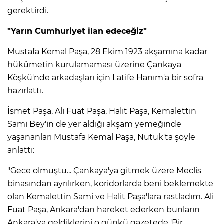
gerektirdi.
"Yarın Cumhuriyet ilan edeceğiz"
Mustafa Kemal Paşa, 28 Ekim 1923 akşamına kadar
hükümetin kurulamaması üzerine Çankaya
Köşkü'nde arkadaşları için Latife Hanım'a bir sofra
hazırlattı.
İsmet Paşa, Ali Fuat Paşa, Halit Paşa, Kemalettin
Sami Bey'in de yer aldığı akşam yemeğinde
yaşananları Mustafa Kemal Paşa, Nutuk'ta şöyle
anlattı:
"Gece olmuştu... Çankaya'ya gitmek üzere Meclis
binasından ayrılırken, koridorlarda beni beklemekte
olan Kemalettin Sami ve Halit Paşa'lara rastladım. Ali
Fuat Paşa, Ankara'dan hareket ederken bunların
Ankara'ya geldiklerini o günkü gazetede 'Bir