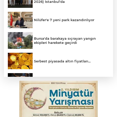
2026) İstanbul'da
Nilüfer'e 7 yeni park kazandırılıyor
Bursa'da barakaya sıçrayan yangın
ekipleri harekete geçirdi
Serbest piyasada altın fiyatları...
Yargıtay’dan primle çalışanlara müjde
Bursa’da bugün hava nasıl olacak?