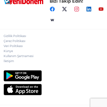
Bizi Takip Edin!
Gizlilik Politikası
Çerez Politikası
Veri Politikası
Künye
Kullanım Şartnamesi
İletişim