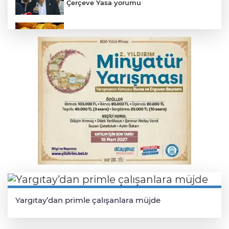
Çerçeve Yasa yorumu
Serbest piyasada altın fiyatları...
MSB: YAŞ kararları devletimize ve
milletimize hayırlı olsun
Osmangazi’de kaldırım işgaline geçit yok
Osmangazi’de iş arayanlara destek
Yargıtay’dan primle çalışanlara müjde