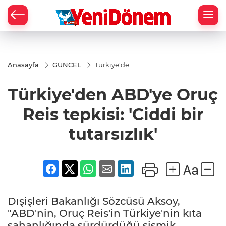
Zİ
Anasayfa
GÜNCEL
Türkiye'den
ABD'ye
Oruç Reis
Türkiye'den ABD'ye Oruç
tepkisi:
'Ciddi bir
tutarsızlık'
Reis tepkisi: 'Ciddi bir
tutarsızlık'
Dışişleri Bakanlığı Sözcüsü Aksoy,
"ABD'nin, Oruç Reis'in Türkiye'nin kıta
sahanlığında sürdürdüğü sismik