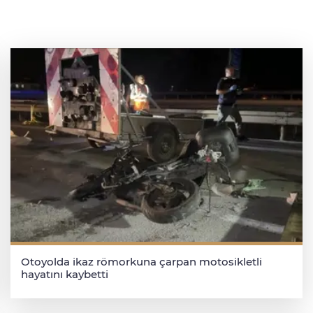
Otoyolda ikaz römorkuna çarpan motosikletli
hayatını kaybetti