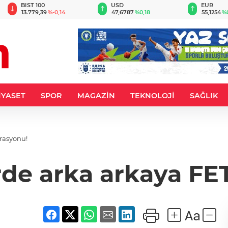
BIST 100
USD
EUR
13.779,39
%-0,14
47,6787
%0,18
55,1254
%
İYASET
SPOR
MAGAZİN
TEKNOLOJİ
SAĞLIK
rasyonu!
rde arka arkaya FE