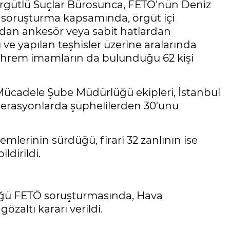
Örgütlü Suçlar Bürosunca, FETÖ'nün Deniz
 soruşturma kapsamında, örgüt içi
dan ankesör veya sabit hatlardan
ı ve yapılan teşhisler üzerine aralarında
 mahrem imamların da bulunduğu 62 kişi
Mücadele Şube Müdürlüğü ekipleri, İstanbul
operasyonlarda şüphelilerden 30'unu
emlerinin sürdüğü, firari 32 zanlının ise
ldirildi.
üğü FETÖ soruşturmasında, Hava
özaltı kararı verildi.