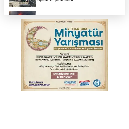
İnegöl’de yangın paniği! Apartmana
sıçrayan alevler söndürüldü
Palandöken: Vergi ve SGK borçlarına
yapılandırma fırsatı
Babasını ziyarete giderken kazada
hayatını kaybetti
Elektrik akımına kapılan işçi hayatını
kaybetti