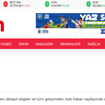
BIST 100
USD
EUR
13.779,39
%-0,14
47,6787
%0,18
55,1254
%
İYASET
SPOR
MAGAZİN
TEKNOLOJİ
SAĞLIK
, detaylı bilgiler ve tüm gelişmeler, Aek haber sayfasında ca