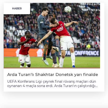
HABER
Arda Turan'lı Shakhtar Donetsk yarı finalde
UEFA Konferans Ligi çeyrek final rövanş maçları dün
oynanan 4 maçla sona erdi. Arda Turan'ın çalıştırdığı
Ukrayna ekibi Shakhtar Donetsk, ilk maçta 3-0 yendiği
Hollanda temsilcisi AZ Alkmaar ile deplasmanda 2-2
berabere kalarak tur atladı. Crystal Palace, Fiorentina'yı
saf dışı bırakırken, Raya Vallecano, AEK'yı, Strasbourg
ise Mainz'i eledi. Yarı finalde Shakhtar Donetsk Crystal