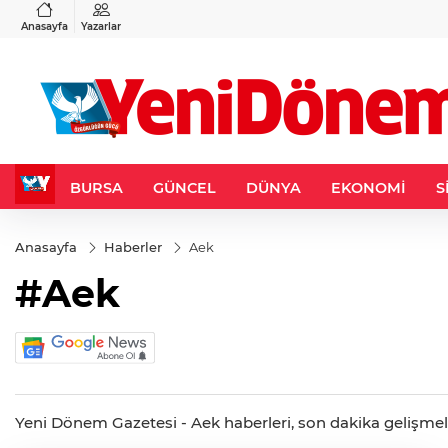
VND
GAU/TRY
3
%-0,22
0,0018
%0,32
6.660,55
%2,59
Anasayfa
Yazarlar
BURSA
GÜNCEL
DÜNYA
EKONOMİ
S
Anasayfa
Haberler
Aek
#Aek
Yeni Dönem Gazetesi - Aek haberleri, son dakika gelişmeleri