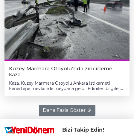
Kuzey Marmara Otoyolu'nda zincirleme
kaza
Kaza, Kuzey Marmara Otoyolu Ankara istikameti
Fenertepe mevkiinde meydana geldi. Edinilen bilgilere
göre, etkili olan dolu yağışı nedeniyle kayganlaşan
yolda seyir halindeki araçlar kontrolden çıkarak
birbirine çarptı. 34 MVG 635, 34 GEN 175 ve 34 RYN 99
plakalı araçların karıştığı kazada çarpışmanın etkisiyle
Daha Fazla Göster
araçlardan biri ağır hasar alarak kullanılamaz hale geldi.
İhbar üzerine olay yerine itfaiye, polis ve sağlık ekipleri
sevk edildi. Kısa sürede bölgeye gelen ekipler, kazada
Bizi Takip Edin!
herhangi bir yaralanma olmadığını belirledi. Kaza