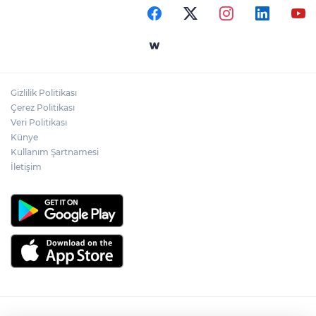
nedeniyle otoyolda geniş güvenlik önlemleri alınırken,
ekipler trafik akışını kontrollü şekilde sağladı.
Gizlilik Politikası
Çerez Politikası
Veri Politikası
Künye
Kullanım Şartnamesi
İletişim