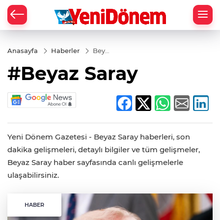
Zİ
Anasayfa
Haberler
Beyaz
Saray
#Beyaz Saray
Yeni Dönem Gazetesi - Beyaz Saray haberleri, son
dakika gelişmeleri, detaylı bilgiler ve tüm gelişmeler,
Beyaz Saray haber sayfasında canlı gelişmelerle
ulaşabilirsiniz.
HABER