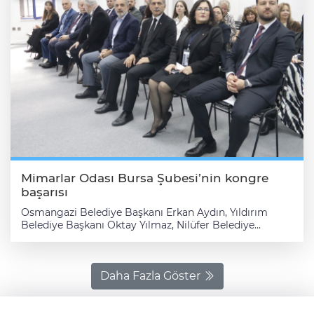
Mimarlar Odası Bursa Şubesi’nin kongre
başarısı
Osmangazi Belediye Başkanı Erkan Aydın, Yıldırım Belediye Başkanı Oktay Yılmaz, Nilüfer Belediye Başkanı Şadi Özdemir, Mudanya Belediye Başkanı Deniz Dalgıç ve Gemlik Belediye Başkanı Şükrü Deviren; Bursa Uludağ Üniversitesi Mimarlık Fakültesi Dekanı Prof. Dr. Tülin Vural Arslan, Bursa Teknik Üniversitesi Mimarlık ve Tasarım Fakültesi Dekan Yardımcısı Dr. Öğr. Üyesi Nazlı Taraz Varışlıaslan; Mimarlar Odası Merkez Yönetim Kurulu Üyesi İlke Çalışkan; Bursa Ticaret ve Sanayi Odası (BTSO) Yönetim Kurulu Üyeleri; siyasi parti temsilcileri; meslek odalarının başkanları ve başkan vekilleri; sivil toplum kuruluşlarının yöneticileri, akademisyenler ve kongre konuşmacılarının katılımıyla Bursa Uluslararası Fuar Merkezi Konferans Salonu’nda açılışı yapılan etkinlik yoğun ilgi gördü. Etkinliğin açılış anonsunda bulunan Mimarlar Odası Bursa Şubesi Yönetimi Kurulu Üyesi ve Şube Sekreteri Aytül Küçüközdemir Aydın, kongre programına ilişkin bilgilendirmede bulundu. Bugünün kararları yarının kentlerini oluşturacak Panelin açılışında konuşan Mimarlar Odası Bursa Şubesi Başkanı Şirin Rodoplu Şimşek, kentlerin hızla değiştiği süreçte mimarlığın üstleneceği sorumluluğun önemine işaret etti. 29. Uluslararası Yapı ve Yaşam Kongresi’ni ‘Yaşamın, Kentlerin ve Mimarlığı Geleceği’ temasıyla düzenlediklerini belirten Şimşek, “Kentler hızla değişiyor. Riskler büyüyor, belirsizlikler derinleşiyor. Bizler ise tam bu noktada, mimarlığın nasıl bir sorumluluk üstleneceğini konuşmak üzere buradayız. Kentlerimizi nasıl koruyacağımızı, nasıl dönüştüreceğimizi ve nasıl daha adil, daha dirençli hale getireceğimizi birlikte tartışacağız. İçinde bulunduğumuz çağ; hızlı değişimlerin, belirsizliklerin ve çok katmanlı krizlerin çağıdır. İklim krizi, afet riskleri, göç hareketleri, ekonomik dalgalanmalar ve teknolojik dönüşüm; kentlerimizi ve yaşam biçimlerimizi yeniden şekillendiriyor. Bu dönüşüm sürecinde mimarlığın rolü yalnızca mekân üretmek değil, aynı zamanda toplumsal sorumluluk üstlenmektir. Kentler, yalnızca yapıların yan yana geldiği fiziksel alanlar değildir. Kentler; hafızadır, kimliktir, yaşamdır. Bu nedenle mimarlık, yalnızca teknik bir disiplin değil; aynı zamanda kültürel, sosyal ve etik bir pratiktir. Bizler, bu bilinçle hareket etmek zorundayız. Çünkü bugün vereceğimiz kararlar, yarının kentlerini ve yaşamlarını belirleyecektir” diye konuştu. Kongrenin farklı disiplinlerden gelen bilgi ve deneyimlerin bir araya gelerek çoğalmasını hedefleyen önemli bir platform oluşturduğuna işaret eden Şimşek, oturumlarda kentlerin belleği, mimarlıkta değişen paradigmalar, dijital teknolojiler, yapı malzemeleri, yerel yönetim politikaları ve daha birçok başlık altındaki konunun bilimsel tartışmaya açılacağını vurguladı. Bu tartışmaların, yalnızca akademik bir birikim oluşturmakla kalmayıp, aynı zamanda uygulamaya yön verecek çıktılar üretmesini de beraberinde getireceğine dikkat çeken Şimşek, köklü bir tarihe, güçlü bir kültürel mirasa ve aynı zamanda yoğun bir dönüşüm baskısına sahip Bursa’da gerçekleştirdikleri kongrenin anlamına işaret etti. Ortak sorumluluğun sesi Bursa’nın geçmişten gelen değerlerini koruyarak, geleceğe nasıl taşınacağı sorusuna verilecek yanıtın ortak sorumluluğun sesi olacağına da değinen Mimarlar Odası Bursa Şubesi Başkanı sözlerine şöyle devam etti: “Bu noktada yerel yönetimlerin, meslek odalarının, akademinin ve toplumun birlikte hareket etmesi hayati önem taşımaktadır. Kongrenin bizler için ayrı bir anlamı daha var. En son 2017 yılında gerçekleştirdiğimiz 28. kongremizin ardından, aradan geçen yıllar sonrasında bugün 29.’sunu düzenlemenin gururunu ve mutluluğunu yaşıyoruz. Organizasyonun gerçekleşmesinde emeği geçen tüm kurum ve kuruluşlara, değerli konuşmacılarımıza, destek veren paydaşlarımıza ve özveriyle çalışan ekip arkadaşlarıma teşekkür ediyorum. Katılımınızla bu kongreyi anlamlı kıldığınız için sizlere ayrıca şükranlarımı sunuyorum. Kongremizin verimli tartışmalara, yeni fikirlere ve güçlü iş birliklerine zemin hazırlamasını diliyorum. Hep birlikte daha yaşanabilir, daha adil ve daha dirençli kentler kurma umuduyla hepinizi saygıyla selamlıyorum.” Bursa Mimarlar Odası Bursa Şubesi’nin eski dönem başkanlarından Orhan Efe de konuşmasında uluslararası yapı ve yaşam kongresinin ilkinin kendi başkanlığı döneminde 1989 yılında gerçekleştirildiğini hatırlattı. 2017 yılında 28. düzenlenen kongrenin 9 yıl aradan sonra yeniden gerçekleştiriliyor olmasından duyduğu mutluluğu dile getiren Efe, Şirin Rodoplu Şimşek’in Başkanlığındaki Mimarlar Odası Bursa Şubesi Yönetimi’ni tebrik etti. Mimarlar Odası Merkez Yönetim Kurulu Üyesi Mimar İlke Çalışkan ise konuşmasında, yapılı çevrenin ve toplumsal kültürün üretiminde mimarlığın asli unsur olduğunu vurguladı. Bursa Mimarlar Odası Bursa Şubesi’nce 29.’sunu gerçekleştirilen ‘Uluslararası Yapı ve Yaşam Kongresi’nin bu bağlamdaki önemine işaret eden Çalışkan, kentlerin ve çevrenin kimlikli, planlı ve sağlıklı gelişebilmesinin ‘toplum hizmetinde mimarlık’ anlayışı ile sağlanabileceğini dile getirdi. Gemlik Belediye Başkanı Şükrü Deviren de konuşmasında, kentlerin gelişiminde mimarlık projelerinin de payının bulunduğunu belirterek, Şirin Rodoplu Şimşek’in şahsında Mimarlar Odası Bursa Şubesi Yönetimi’ni tebrik etti. BTSO Yönetim Kurulu Üyesi Alparslan Şenocak da Bursa’nın geleceğine ivme kazandıracak her türlü etkinliğe destek vermeye hazır olduklarını belirterek, bu bağlamda Mimarlar Odası Bursa Şubesi Yönetim Kurulu’nu kutladı. İlk gün oturumları Açılış konuşmalarının ardından kongre kapsamındaki oturumlara geçildi. Bursa Alan Başkanı Prof. Dr. Neslihan Dostoğlu’nun başkanlığında gerçekleştirilen ilk günün ilk oturumunda; Prof. Dr. Celal Abdi Güzer ‘Dijital Coğrafyalarda Mimarlık Hafıza ve Eleştiri’, Mimar Banu Bayrak Tümer ve Prof. Dr. Gülçin Pulat Gökmen ‘Mekansal Anlatıların Yeniden Yazımı: Konut Ölçeğinde Bellek’, ‘Unutuş ve Heterotopik Yeniden Kurulum’, Yüksek Mimar Duaa Almadhoun ve Prof. Dr. Neslihan Dostoğlu ‘Ortadoğu’da Geleneksel Arap Konutlarından Yeni Bir Biyofilik Tasarım Yaklaşımı’, Dr. Mehmet Fatih Aydın ‘Kent Belleğinin Yaşayan Mekânları: Bursa Kozahan’da Risk Temelli Koruma Stratejisi’ konularına ilişkin sunumlarını gerçekleştirdi. İlk günün ikinci oturumu Doç. Dr. Zeyner Eres Özdoğan’ın başkanlığında başladı. Dr. Öğr. Üyesi Pelin Çetken ‘Dijital Çağda Anlatı Temelli Kentsel Hafıza Üretim Mekanizması: Her Umut Ortak Arar-Örneği’, Yüksek Mimar Sedef Nur Cankurt Semiz ile Prof. Dr. Fatma Ahsen Özsoy ‘Kentsel Bellek Araştırmalarında Zorluklar ve Fırsatlar: Misi Köyü Alan Çalışması Üzerinden Bir Değerlendirme’,Uzman Arkeolog Özlem Akbaş Önsoy ‘Kentsel Bellek, Mekân ve Gelecek: Mudanya’da Kültürel Mirasın Çok Katmanlı Okuması’, Emery Mugabo ve Doç. Dr. İlker Fatih Özorhon ‘Ruanda Vernaküler Mimarlığının Evrimi: Çevresel ve Sosyal Açıdan Sürdürülebilir Tasarımın Temeli Olarak Vernaküler Miras’ konularına değindi. Prof. Dr. Tülin Vural Arslan’ın oturum başkanlığında başlayan üçüncü oturumda ise Mimar Habibeh Madjdabadi ‘In Praise of Imperfection’, Dr. Selin Tosun ve Prof. Dr. Fatma Cânâ Bilsel ‘Akıllı Kentler Bağlamında Kent Hakkının Yeniden Kazanılması’, Mimar Ayşe Begüm Kahya ve Prof. Dr. Filiz Şenkal Sezer ‘BİM’de Metal Veri Yönetimi: Revit, Archicad ve IFC Arasında Format Bağımsız Yeni Bir Yaklaşım’, Mimar Enes Yalçınoğlu, Mimar Merve Ayaz ve Doç. Dr. Kübra Müezzinoğlu Başpınar ‘Elazıg-Harput Kürsübaşı Müziği Motiflerinin Yapay Zekâ ile Kamu Yapısı Cephe Tasarımına Entegrasyonu’, Arş. Gör. Gülsüm Polat ‘Değişen Paradigmalar: Mimarlık Eğitimini Sürdürülebilir Bir Gelecek İçin Yeniden’ başlıklarından oluşan sektörel alanlarda görüş bildirdi. İlk günün dördüncü oturumu Doç. Dr. Ebru Kamacı Karahan’ın başkanlığında ‘Günümüz Kentleri Krizler/Tehditler’ başlığıyla toplandı. Söz ilçe belediye başkanlarının Bu oturumda sırasıyla Yıldırım Belediye Başkanı Oktay Yılmaz, Osmangazi Belediye Başkanı Erkan Aydın, Nilüfer Belediye Başkanı Şadi Özdemir, Mudanya Belediye Başkanı Deniz Dalgıç ve Gemlik Belediye Başkanı Şükrü Deviren sunumda bulundular. Yıldırım’da kentsel dönüşüm çalışmaları ‘Kentsel Dönüşüm Strateji Belgesi ve Dijital Kriz’ başlıklı sunumunda 2029 yılına kadar 30 bin bağımsız birimi kentsel dönüşümle Bursa’ya kazandıracaklarını belirten Yıldırım Belediye Başkanı Oktay Yılmaz, bugüne kadar yaklaşık yeni 7 bin 500 adet bağımsız birimi kentsel dönüşüm ile Yıldırım’a kazandırdıklarını vurguladı. Osmangazi Belediyesi’nden 9 ayrı proje Osmangazi Belediye Başkanı Erkan Aydın da sunumunda kentsel dönüşüm, tarihi mirasın korunması, sosyal alanlar ve altyapı hizmetlerine odaklanan projelerle Osmangazi’nin çehresini yenilediklerini vurguladı. Aydın 9 ana temada toplanan vizyon projelerinin; tarihi yapıların restorasyonu, modern pazar alanları, sosyal tesisler ve yeşil alan düzenlemelerinden oluştuğunu ifade etti. Nilüfer’den sosyal belediyecilik ‘Sosyal Belediyecilik ve Kentsel Dönüşüm: Nilüfer’in Gelecek Vizyonu’ başlıklı sunumunda Nilüfer’deki kentsel dönüşüm çalışmalarından söz eden Nilüfer Belediye Başkanı Şadi Özdemir, 2026 yılı hedefleri arasında katılımcı, dijitalleşmiş ve tarımsal kalkınmasını tamamlamış kent vizyonunun yer aldığını vurguladı. Gemlikliler güvenli yapılarda oturacak Gemlik Belediye Başkanı Şükrü Deviren de sunumunda dirençli, mimari estetiğiyle kentin geçmişini yansıtacak yaşam alanları kurup ilçeye değer katmayı hedeflediklerini söyledi. Gemlik’in deprem kuşağında yer aldığına işaret eden , kentsel dönüşüm çalışmalarını, güvenli yapılar inşa etmek stratejisi üzerinde temellendirdiklerini dile getirdi. Mudanya’da büyük kentsel dönüşüm hedefi Başta imar olmak üzere, çözüm bekleyen sorunlara müdahale ettiklerini ifade eden Mudanya Belediye Başkanı Deniz Dalgıç ise anlık tespit sistemleriyle müdahale süreçlerini hızlandırdıklarını vurguladı. Dalgıç, on binlerce yapıda risk analizi gerçekleştirdiklerini ve afet yönetiminin kurumsal bir yapıya kavuşturulduğunu kaydetti. İlçe belediye başkanlarının konuşmalarının a
Daha Fazla Göster