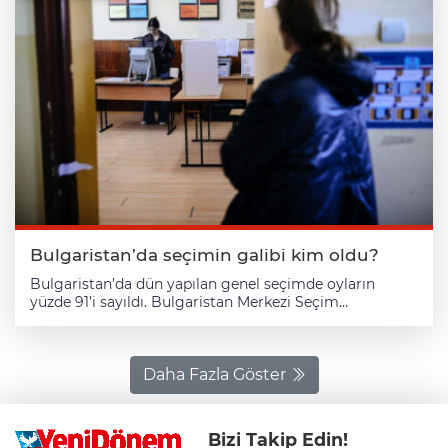
Bulgaristan’da seçimin galibi kim oldu?
Bulgaristan’da dün yapılan genel seçimde oyların
yüzde 91’i sayıldı. Bulgaristan Merkezi Seçim
Komisyonu tarafından yayınlanan ilk sonuçlara göre;
seçimi, eski Cumhurbaşkanı Rumen Radev’in merkez-
sol eğilimli İlerici Bulgaristan (PB) Partisi kazandı.
Oyların yüzde 91’inin sayılmasıyla ortaya çıkan tabloya
Daha Fazla Göster
göre İlerici Bulgaristan, oyların yüzde 44,6’sını elde
ederek parlamentoda çoğunluğu sağlamayı
garantiledi. Bu sonuçlara göre Radev tarafından bir ay
Bizi Takip Edin!
önce kurulan parti, Bulgaristan’ın demokrasi