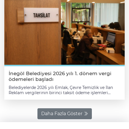
İnegöl Belediyesi 2026 yılı 1. dönem vergi
ödemeleri başladı
Belediyelerde 2026 yılı Emlak, Çevre Temizlik ve İlan
Reklam vergilerinin birinci taksit ödeme işlemleri
başladı. İnegöl Belediyesi’nden yapılan açıklamada,
vatandaşların mağduriyet yaşamaması adına vergi
ödemelerini son günlere bırakmaması konusunda çağrı
yapıldı. Açıklamada, Belediyenin önemli gelir
Daha Fazla Göster
kaynaklarından olan; emlak vergisi, çevre temizlik
vergisi ve ilan reklam vergisi 1. taksitlerinin son ödeme