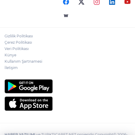
başlamalarının ardından polisin biber gazı ile
müdahalesi ile karşılaştı.
Gizlilik Politikası
Çerez Politikası
Veri Politikası
Künye
Kullanım Şartnamesi
İletişim
HABER YAZILIMI
ve TURKTICARET.NET projesidir Copyright© 2006-