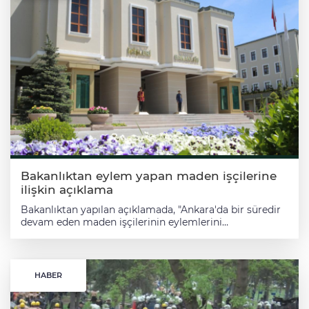
Bakanlıktan eylem yapan maden işçilerine
ilişkin açıklama
Bakanlıktan yapılan açıklamada, "Ankara'da bir süredir
devam eden maden işçilerinin eylemlerini
değerlendirmek amacıyla, işçi ve işveren tarafları
arasında bir görüşme gerçekleştirilmektedir. İçişleri
Bakan Yardımcısı Ali Çelik'in başkanlığındaki
toplantıda, Çalışma ve Sosyal Güvenlik Bakanlığı Bakan
HABER
Yardımcısı Faruk Özçelik, Enerji ve Tabii Kaynaklar
Bakan Yardımcısı Abdullah Tancan, Emniyet Genel