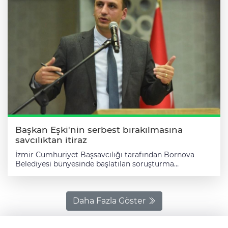
Başkan Eşki'nin serbest bırakılmasına
savcılıktan itiraz
İzmir Cumhuriyet Başsavcılığı tarafından Bornova
Belediyesi bünyesinde başlatılan soruşturma
kapsamında, bir şüphelinin fiilen çalışmadan maaş
aldığı iddiaları üzerine 1 Nisan'da inceleme başlatıldı.
İddiaya göre, 22 Eylül 2025 tarihinde Sosyal Güvenlik
Kurumu (SGK) kaydı yapılan Aslıhan Aksoy isimli
Daha Fazla Göster
şüphelinin belediyede hiçbir görev yapmadığı
belirlendi. 'Bankamatik memuru' olarak çalıştırıldığı