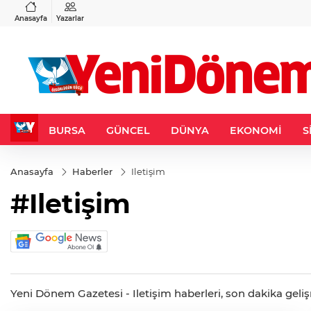
VND
GAU/TRY
3
%-0,22
0,0018
%0,32
6.660,55
%2,59
Anasayfa
Yazarlar
BURSA
GÜNCEL
DÜNYA
EKONOMİ
S
Anasayfa
Haberler
Iletişim
#Iletişim
Yeni Dönem Gazetesi - Iletişim haberleri, son dakika gelişme