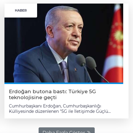
HABER
Erdoğan butona bastı: Türkiye 5G
teknolojisine geçti
Cumhurbaşkanı Erdoğan, Cumhurbaşkanlığı Külliyesinde düzenlenen "5G ile İletişimde Güçlü Türkiye Programı"na katıldı. Törende Cumhurbaşkanı Erdoğan'ın tablet ekranından butona basmasıyla Türkiye'de 5G teknolojisine geçildi. Törende konuşan Erdoğan, "Ülkemizin önünde iletişimin yanı sıra ulaştırmadan sağlığa, tarımdan üretime, ekonomiden eğitime geniş bir alanda yepyeni bir sayfa açacak 5G teknolojisinin bir kez daha hayırlı, uğurlu olmasını diliyorum" ifadelerini kullandı. "Yakın çevremizde meydana gelen savaş ve çatışmalar, siber güvenliğin önemini hepimize bir kez daha göstermiştir" Siber dünyanın öneminin artık dünyada da daha iyi anlaşıldığını söyleyen Cumhurbaşkanı Erdoğan, "Günümüz dünyasında egemenlik coğrafya temelli fiziki ve sadece belirli bir toprak parçası ile sınırlı olmaktan çıkmıştır. Küresel güç rekabetinin sertleştiği bu dönemde, teknoloji ve dijitalleşme alanında meydana gelen baş döndürücü gelişmeler klasik anlamdaki egemenlik mefhumunu aşındırmıştır. Artık güçlü olmak, caydırıcı olmak, dünyada söz, etki ve itibar sahibi olmak istiyorsanız, bir defa siber uzay çalışmalarınızı hızlandırmak, siber güvenlik tedbirlerinizi almak, siber teknolojinizi geliştirmek zorundasınız. Verilerin toplanması, işlenmesi, analiz edilmesi, katma değere dönüştürülmesi ve en önemlisi veri güvenliğinin temin edilmesi bu süreçte kritik bir rol oynamaktadır. Özellikle son dönemde Lübnan, Gazze ve İran başta olmak üzere yakın çevremizde meydana gelen savaş ve çatışmalar, siber güvenliğin önemini hepimize bir kez daha göstermiştir" ifadelerine yer verdi. "Siber vatanınızı ve bunun ayrılmaz parçası olan verilerinizi koruyamıyorsanız, egemenliğinizde çok ciddi zafiyet var demektir" 5G'nin milli mesele olduğuna dikkati çeken Erdoğan, "Şurası tartışılmayacak kadar ortadadır: İçinde bulunduğumuz veri çağında siyasi istikrar, ekonomik bağımsızlık, askeri caydırıcılık ve dijital egemenlik birbirinden ayrı değildir, tam tersine bunlar birbirinin tamamlayıcı, eskilerin ifadesiyle mütemmim cüzüdür. Sınırlarınızı kontrol ettiğiniz ölçüde hava sahanızı kontrol edemiyorsanız, hava sahanızı koruduğunuz ölçüde siber vatanınızı ve bunun ayrılmaz parçası olan verilerinizi koruyamıyorsanız, egemenliğinizde çok ciddi zafiyet var demektir. Dijital çağda jeopolitik üstünlüğün belirleyici aktörü sadece toprağı kontrol edenle değil, bununla birlikte veriyi yönetenler de olacaktır. Bu bakımdan 5G'nin veri merkezleri, bulut altyapıları, yapay zeka ve siber güvenlik kapasitesiyle birlikte düşünüldüğünde dijital egemenlik ve milli güvenlik meselesi olduğu son derece açıktır" diye konuştu. "Güçlü bir siber güvenlik mimarisi oluşturmak için ne gerekiyorsa yaptık" Son 23 yılda dijital alanda da gelişmeye devam ettiklerini belirten ve bu alanda yapılan bazı hizmetleri sıralayan Cumhurbaşkanı Erdoğan, "Dijital dönüşümde attığımız stratejik adımlarla ülkemizi bu alanda parmakla gösterilen seviyelere çıkardık. Bu süreçte bir yandan dijital hız ve kapasitemizi artırırken, diğer yandan güçlü bir siber güvenlik mimarisi oluşturmak için ne gerekiyorsa yaptık. 2002'de 81 bin kilometre olan fiber hat uzunluğumuzu 2025 yılının 3. çeyreği itibariyle 657 bin kilometreye ulaştırdık. Aynı dönemde geniş bant internet abone sayımızı 3 binden 98 milyona, mobil telefon abone sayımızı ise 23 milyondan alıp neredeyse 100 milyona çıkardık. 55 milyona aşkın vatandaşımız bugün güvenli internet hizmetlerini kullanıyor. Hali hazırda Türkiye'de mobil ve sabit hatlardan 82 milyar dakika konuşma trafiği gerçekleşiyor. Aylık ortalama 494 dakika mobil kullanım süresiyle Avrupa'da birinci sıradayız. Geçtiğimiz sene kurduğumuz Siber Güvenlik Başkanlığımız, haberleşme sistemlerimizin güvenliğini sağlamak, kritik altyapılarımızı korumak ve siber tehditlere karşı etkin bir savunma mekanizması oluşturmak üzere çalışmalarını sürdürüyor. Aynı şekilde emniyet birimlerimiz, istihbarat teşkilatımız ve ilgili tüm kurumlarımız da her senaryoya hazırlıklı bir şekilde kendi önlem, aksiyon ve karşı koyma planlarını başarıyla planlayıp hayata geçiriyor" açıklamasında bulundu. "Önümüze konulan bentleri yıkarak her alanda gümbür gümbür geliyor, destanlaşıyor, yeni ve güçlü Türkiye'yi adım adım inşa ediyoruz" Siber güvenliğe sadece tehditler karşısında gösterilen bir tepki değil, ulusal güvenliğin ayrılmaz bir parçası olarak baktıklarını söyleyen Erdoğan şöyle devam etti: "Yabancı menşeli anlık mesajlaşma ve arama uygulamalarının özellikle Gazze soykırımından beri çeşitli tartışmalara konu olduğu görülüyor, biz de bu tartışmaları çok yakından takip ediyoruz. Devlet kurumlarına ait veriler güvenliğini özellikle güçlendirme noktasında ilave tedbirleri önümüzdeki dönemde peyderpey devreye alacağız. Kıymetli dostlar; bakınız geçmişte teknolojik gelişmeleri yalnızca takip eden, çağa ayak uydurma kaygısından öteye geçemeyen bir Türkiye vardı. Yeni teknolojileri tribünden izleyen, başkalarına imrenen, öz kaynaklarını değerlendiremeyen bir Türkiye vardı. Başörtüsü, saç, sakal, kılık kıyafet gibi meselelerle uğraşmaktan dünyada olup bitenleri takip edemeyen bir Türkiye vardı. Yıllarca Türkiye'nin özellikle belli alanlarda geri kalmışlığını, bu milletin inanç değerlerine, kültür kodlarına, insanımızın giydiği kıyafete bağladılar. Yaklaşık 6 asır boyunca cihana nizam vermiş bir ecdadın torunları olarak, bu kötü gidişe, bu atalete, bu ideolojik bağnazlığa biz itiraz ettik. Biz yapamayız, biz beceremeyiz diyen özgüven yoksunlarına kulak asmadan, bu milletin evlatlarına, bu ülkenin parlak beyinlerine inanarak teknolojide tam bir seferberlik ilan ettik, çalışmalarımızın meyvelerini de hamdolsun kısa sürede toplamayı bildik. Bugün geldiğimiz noktada hem kendi teknolojimizi üretiyoruz, hem yeniliklere öncülük ediyor, hem de sahip olduğumuz teknolojiyi dünyanın birçok ülkesine ihraç ediyoruz. İlk yerli ve milli haberleşme uydumuz Türksat-6A'yı ayı 2024'te uzaya fırlattık, 2025'te resmen hizmete aldık ve böylece dünyada kendi uydusunu üretebilen 11 ülkeden biri olmayı başardık. Savunma sanayi başta olmak üzere teknolojik imkan ve kabiliyetlerin belirleyici olduğu tüm sektörlerde çağa ufuk çiziyor, yön tayin ediyoruz. Ar-ge'den seri üretime, kendi ürün ve yazılımlarımızla, kendi tesis ve mühendislerimizle yeni dünyanın semalarında kutup yıldızı gibi parlıyoruz. Avrupa ve Amerika dahil pek çok yerde gençler daha kendi ülkelerinin haritadaki yerini gösteremezken, ayak sesleri yalnızca Türkiye'yi değil, kıtaları inleten TEKNOFEST gençliği yeni projelerle, yeni tekliflerle dünyaya rol model oluyor. Velhasıl önümüze konulan bentleri yıkarak her alanda gümbür gümbür geliyor, destanlaşıyor, yeni ve güçlü Türkiye'yi adım adım inşa ediyoruz." "İşletmecilerimiz yıllara göre artacak şekilde ilk etapta yüzde 60 oranın Yerli Malı Belgeli ürün, yüzde 30 oranında milli haberleşme ürününü kullanacak" Başlangıçta 81 il merkezinde devreye alınacak olan 5G'yi 2 sene içinde Türkiye'nin her karışında hizmete sunacaklarını belirten Erdoğan, "Şebeke altyapımızda mümkün olan en yüksek seviyede yerli ve milli ürün kullanımını hedefliyoruz. İşletmecilerimiz yıllara göre artacak şekilde ilk etapta yüzde 60 oranın Yerli Malı Belgeli ürün, yüzde 30 oranında milli haberleşme ürününü kullanacak. Devamında bu rakamlar peyderpey arttırılabilecek" dedi. 5G'ye geçilmesinin ardından gerçekleşecek kazanımlardan bazılarını sıralayan Erdoğan şu ifadeleri kullandı: "Beşinci nesil mobil haberleşme altyapısı, yüksek hız, düşük gecikme süresi ve geniş bağlantı kapasitesi olmak üzere 3 ana özelliğiyle öne çıkıyor. 5G sanayide 2 gigabit veri aktarımıyla bir önceki nesle oranla 10 kata kadar daha yüksek veri hızına ulaşıyor, yani iletişim hızımız tam 10 kat artıyor. 4,5 veya 4-5G'de ortalama 30-40 milisaniye olan gecikme süresi 5G ile 1 milisaniyeye kadar düşüyor. Son olarak daha önce binlerle ifade edilen eşzamanlı bağlantı kapasitesi 5G ile milyonlarca cihaza erişiyor. Nesnelerin internetini çok daha verimli ve süratli hale getirecek bu sistemle kilometrekare başına milyonlarca cihaz aynı anda kesintisiz ve güvenli biçimde birbiriyle irtibat kurabilecek. 5G'yi diğerlerinden ayıran bir diğer önemli ayrıntı da, bulut tabanlı ve yazılım odaklı çekirdek mimarisidir. Bu özellikle şebekeyi daha esnek, daha akıllı ve ihtiyaca göre şekillenebilen bir yapıya kavuşturuyor. 5G ile birlikte iletişimin sadece hızlanmakla kalmadığı, aynı zamanda bütünüyle şekil değiştirdiği bir dönemin kapılarını aralıyoruz. Vatandaşlarımız internet kullanımında saniyede 1 megabit ve üzeri hızlarla tanışacak. Sabit internetin ulaşamadığı yerlerde sabit kablosuz erişim sayesinde fiber hızına yakın bir deneyim sunulacak. Aynı fiziksel altyapı üzerinde farklı sektörlere ait sanal ağlar kurulabilecek. Böylelikle sağlık, üretim, lojistik ve güvenlik gibi birbirinden farklı alanlarda ihtiyaca özel hizmetler verilebilecek. Kurumlar, kendi yerleşkeleri veya tesisleri içinde kendilerine özel, güvenli ve düşük gecikmeli şebekeler kullanabilecek. Verinin merkeze gitmeden kaynağa en yakın noktada işlenmesi mümkün olacağı için karar alma ve tepki verme süreleri ciddi şekilde kısalacak. Diğer taraftan, mobil iletişimde ve dijital hizmetlerde bekleme süreleri azalırken, gigabit hızları artacak, evde, işte veya hareket halindeyken daha güçlü ve kesintisiz bir bağlantı standardı oluşacak. Gerçek zamanlı bağlantı gerektiren uygulamalar daha stabil çalışacak." "Hastaların durumu mesafe engeline takılmadan anlık şekilde ve uzaktan izlenebilecek" Uzaktan hizmetin de 5G ile çok daha verimli olacağını dile getiren Cumhurbaşkanı Erdoğan, "Sağlıkta uzaktan müdahale imkânları gelişecek, gerçek zamanlı görüntü aktarımı ve kritik sistemlerin eşzamanlı çalışması yaygınlaşacak. Ultra düşük gecikme kapasitesi sayesinde örneğin bir doktor hastasını yüzlerce kilometre öteden ameliyat edebilecek, hastaların durumu mesafe engeline takılmadan anlık şekilde ve uzaktan izlenebilecek. Ulaşımda araçlar, altyapı ve trafik sistemleri anlık veri paylaşabilecek. Böylece yollar daha güvenli olacak. Can kayıpları inşallah
Daha Fazla Göster