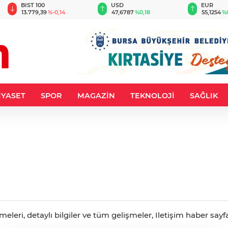
BIST 100
USD
EUR
13.779,39
%-0,14
47,6787
%0,18
55,1254
%
İYASET
SPOR
MAGAZİN
TEKNOLOJİ
SAĞLIK
leri, detaylı bilgiler ve tüm gelişmeler, Iletişim haber sayfa