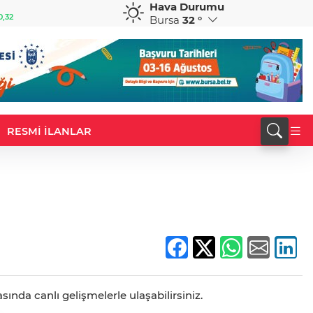
Hava Durumu
GBP
CHF
0,32
64,3468
%0,38
59,0083
%0,82
Bursa
32 °
RESMİ İLANLAR
sında canlı gelişmelerle ulaşabilirsiniz.