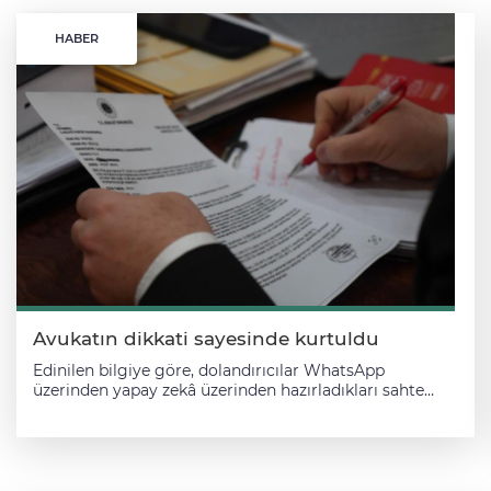
HABER
Avukatın dikkati sayesinde kurtuldu
Edinilen bilgiye göre, dolandırıcılar WhatsApp
üzerinden yapay zekâ üzerinden hazırladıkları sahte
mahkeme dosyasıyla vatandaşı dolandırmaya çalıştı.
Dolandırıcılar, vatandaşa vergi usul kanununa aykırı
işlem yaptığını söyleyerek, 30 bin TL'lik ödemeyi
gerçekleştirmesi halinde davayı kapatabileceklerin aksi
halde ise hapis cezasıyla karşılaşabileceği bilgisini iletti.