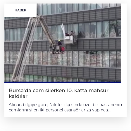
HABER
Bursa'da cam silerken 10. katta mahsur
kaldılar
Alınan bilgiye göre, Nilüfer ilçesinde özel bir hastanenin
camlarını silen iki personel asansör arıza yapınca
mahsur kaldı. Yaklaşık 10. katta mahsur kalan personel
için bölgeye, 52 metrelik merdivenli itfaiye aracının
yanısıra AFAD, 112 ve polis ekipleri sevk edildi. Polisler