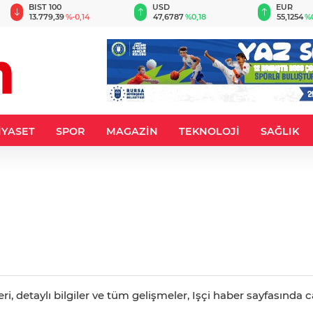
BIST 100
USD
EUR
13.779,39
%-0,14
47,6787
%0,18
55,1254
%
İYASET
SPOR
MAGAZİN
TEKNOLOJİ
SAĞLIK
, detaylı bilgiler ve tüm gelişmeler, Işçi haber sayfasında ca