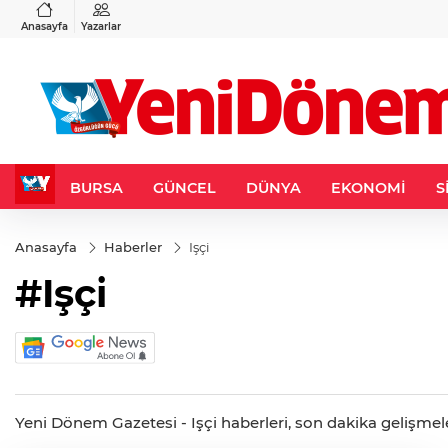
VND
GAU/TRY
3
%-0,22
0,0018
%0,32
6.660,55
%2,59
Anasayfa
Yazarlar
BURSA
GÜNCEL
DÜNYA
EKONOMİ
S
Anasayfa
Haberler
Işçi
#Işçi
Yeni Dönem Gazetesi - Işçi haberleri, son dakika gelişmeleri