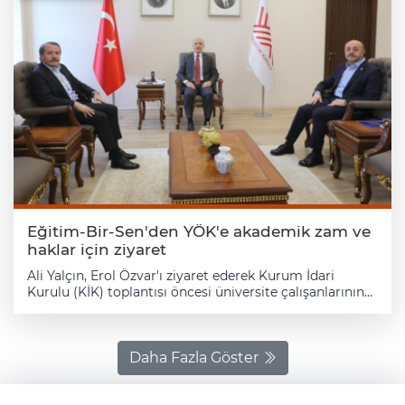
Eğitim-Bir-Sen'den YÖK'e akademik zam ve
haklar için ziyaret
Ali Yalçın, Erol Özvar'ı ziyaret ederek Kurum İdari
Kurulu (KİK) toplantısı öncesi üniversite çalışanlarının
özlük ve mali haklarına ilişkin sorunların çözümüne
yönelik sendikanın görüş ve taleplerini iletti. Ali Yalçın
ziyarette, öğretim elemanlarının mali haklarına artış
sağlanması taleplerini her fırsatta dile getirdiklerini,
Daha Fazla Göster
üniversite ödeneği ve yükseköğretim tazminatı
oranlarının artırılması ile ek ders ücreti gösterge