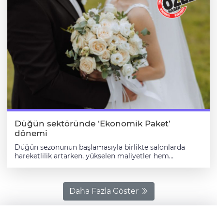
Düğün sektöründe ‘Ekonomik Paket’
dönemi
Düğün sezonunun başlamasıyla birlikte salonlarda
hareketlilik artarken, yükselen maliyetler hem
işletmecileri hem de evlilik hazırlığı yapan çiftleri yeni
arayışlara yöneltti. Düğün sezonunun ilk ayağında
düğün salonu işletmecileriyle sektörün nabzını tuttuk.
NİKAH SALONLARINDA HAREKETLİLİK Baharın
Daha Fazla Göster
gelişiyle birlikte düğün sezonu resmen başlarken,
Bursa’da nikah salonlarında hareketlilik de zirveye