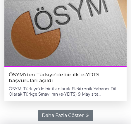
ÖSYM'den Türkiye'de bir ilk: e-YDTS
başvuruları açıldı
ÖSYM, Türkiye'de bir ilk olarak Elektronik Yabancı Dil
Olarak Türkçe Sınavı'nın (e-YDTS) 9 Mayıs'ta
yapılacağını açıkladı. Okuma, dinleme, konuşma ve
yazma bölümlerinden oluşan e-YDTS'nin bilgisayar
tabanlı bir Türkçe yeterlilik sınavı olarak, modüler
becerilere dayalı bir yaklaşımla sınava katılan adayların
Daha Fazla Göster
dil becerilerini Diller İçin Avrupa Ortak Başvuru Metni
(D-AOBM) ile uyumlu bir şekilde ölçeceği belirtildi. B2,