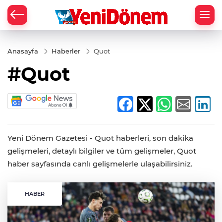
Zİ
Anasayfa
Haberler
Quot
#Quot
Yeni Dönem Gazetesi - Quot haberleri, son dakika
gelişmeleri, detaylı bilgiler ve tüm gelişmeler, Quot
haber sayfasında canlı gelişmelerle ulaşabilirsiniz.
HABER