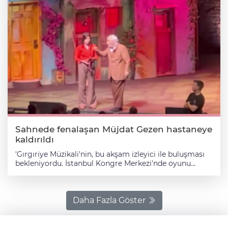
Sahnede fenalaşan Müjdat Gezen hastaneye
kaldırıldı
'Gırgıriye Müzikali'nin, bu akşam izleyici ile buluşması
bekleniyordu. İstanbul Kongre Merkezi'nde oyunu
izlemeye gelen bir izleyici, sahneyi net göremediğini
belirterek duruma tepki gösterdi. Bunun üzerine
sahneye çıkarak açıklama yapan Müjdat Gezen,
"Madem bu kadar şikâyet var, bu geceki oyunumuzu
Daha Fazla Göster
iptal ediyoruz" diyerek sahneyi terk etti ve kulise gitti.
Sanatçının ekibi tarafından yapılan açıklamada,
Gezen'in sağlık sorunu yaşadığı belirtilerek oyunun