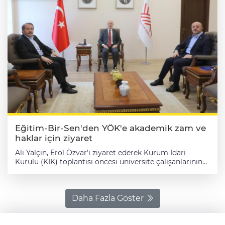
Eğitim-Bir-Sen'den YÖK'e akademik zam ve
haklar için ziyaret
Ali Yalçın, Erol Özvar'ı ziyaret ederek Kurum İdari
Kurulu (KİK) toplantısı öncesi üniversite çalışanlarının
özlük ve mali haklarına ilişkin sorunların çözümüne
yönelik sendikanın görüş ve taleplerini iletti. Ali Yalçın
ziyarette, öğretim elemanlarının mali haklarına artış
sağlanması taleplerini her fırsatta dile getirdiklerini,
Daha Fazla Göster
üniversite ödeneği ve yükseköğretim tazminatı
oranlarının artırılması ile ek ders ücreti gösterge