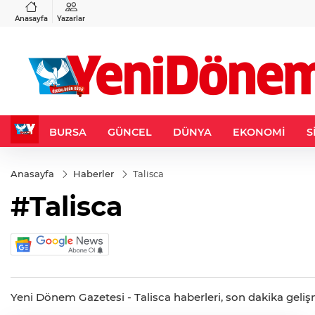
VND
GAU/TRY
6
%0,37
0,0018
%0,14
6.533,29
%0,57
Anasayfa
Yazarlar
BURSA
GÜNCEL
DÜNYA
EKONOMİ
S
Anasayfa
Haberler
Talisca
#Talisca
Yeni Dönem Gazetesi - Talisca haberleri, son dakika gelişme