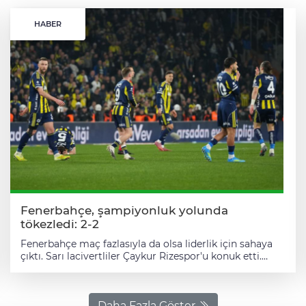
HABER
Fenerbahçe, şampiyonluk yolunda
tökezledi: 2-2
Fenerbahçe maç fazlasıyla da olsa liderlik için sahaya
çıktı. Sarı lacivertliler Çaykur Rizespor'u konuk etti.
Chobani Stadı'nda oynanan müsabakayı hakem Adnan
Deniz Kayatepe yönetti. Mücadele 2-2'lik skorla
sonuçlandı. Maçın ardından iki puan kaybeden
Fenerbahçe 67 puana ulaştı. Fenerbahçeli taraftarlar,
Daha Fazla Göster