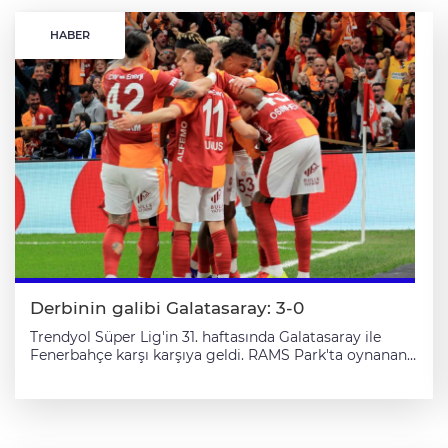
HABER
Derbinin galibi Galatasaray: 3-0
Trendyol Süper Lig'in 31. haftasında Galatasaray ile
Fenerbahçe karşı karşıya geldi. RAMS Park'ta oynanan
dev derbide kazanan taraf, 3-0'lık skorla sarı-kırmızılılar
oldu. Maçtan dakikalar (İlk yarı) 11. dakikada
Guendouzi’nin savunmanın arasına attığı pasta topla
buluşan Cherif, meşin yuvarlakla birlikte ceza sahasına
girip Sanchez’in müdahalesiyle yerde kaldı.