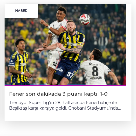
HABER
Fener son dakikada 3 puanı kaptı: 1-0
Trendyol Süper Lig'in 28. haftasında Fenerbahçe ile
Beşiktaş karşı karşıya geldi. Chobani Stadyumu'nda
oynanan müsabaka, sarı-lacivertlilerin 1-0'lık
üstünlüğüyle sonuçlandı. Fenerbahçe'ye galibiyeti
getiren golü 90+11. dakikada penaltıdan Kerem
Aktürkoğlu kaydetti. Maçtan dakikalar (İlk yarı) 1.
dakikada Asensio’nun pasında ceza sahası içinde topla