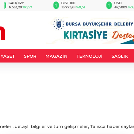
BIST 100
USD
EUR
13.773,61
%0,51
47,5889
%0,06
55,0694
%
İYASET
SPOR
MAGAZİN
TEKNOLOJİ
SAĞLIK
leri, detaylı bilgiler ve tüm gelişmeler, Talisca haber sayfas