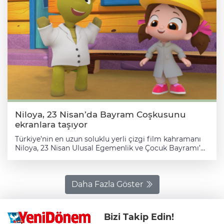
Niloya, 23 Nisan’da Bayram Coşkusunu
ekranlara taşıyor
Türkiye’nin en uzun soluklu yerli çizgi film kahramanı
Niloya, 23 Nisan Ulusal Egemenlik ve Çocuk Bayramı’nı
minik dostlarıyla birlikte kutlamaya hazırlanıyor. Şehir
şehir dolaşan müzikalleri, mobil uygulaması ve lisanslı
oyuncaklarıyla çocukların her anında yanında olan çizgi
kahraman, yeni bölümleriyle bayram coşkusunu evlere
Daha Fazla Göster
taşıyor. 23 Nisan’dan itibaren yeni hikâyeleriyle
ekranlara gelecek olan Niloya ve arkadaşları toplamda
13 bölümden oluşan yeni sezonu ile hem TRT Çocuk
Bizi Takip Edin!
ekranlarında hem de 6 milyondan fazla aboneye sahip