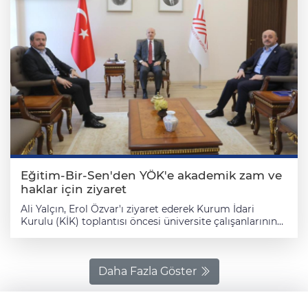
Eğitim-Bir-Sen'den YÖK'e akademik zam ve
haklar için ziyaret
Ali Yalçın, Erol Özvar'ı ziyaret ederek Kurum İdari
Kurulu (KİK) toplantısı öncesi üniversite çalışanlarının
özlük ve mali haklarına ilişkin sorunların çözümüne
yönelik sendikanın görüş ve taleplerini iletti. Ali Yalçın
ziyarette, öğretim elemanlarının mali haklarına artış
sağlanması taleplerini her fırsatta dile getirdiklerini,
Daha Fazla Göster
üniversite ödeneği ve yükseköğretim tazminatı
oranlarının artırılması ile ek ders ücreti gösterge