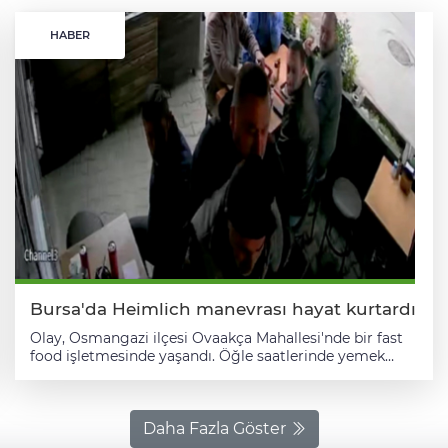
HABER
Bursa'da Heimlich manevrası hayat kurtardı
Olay, Osmangazi ilçesi Ovaakça Mahallesi'nde bir fast
food işletmesinde yaşandı. Öğle saatlerinde yemek
yemek için işletmeye gelen yaklaşık 65 yaşındaki bir
vatandaş, yediği yemeğin soluk borusuna kaçması
sonucu nefessiz kaldı. El hareketleriyle yardım isteyen
vatandaş esnaf Samet Gözütok'un uyguladığı Heimlich
Daha Fazla Göster
manevrasıyla hayata tutundu. Doğru ve zamanında