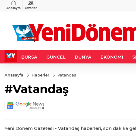
VND
GAU/TRY
3
%-0,22
0,0018
%0,24
6.528,66
%0,56
Anasayfa
Yazarlar
BURSA
GÜNCEL
DÜNYA
EKONOMİ
S
Anasayfa
Haberler
Vatandaş
#Vatandaş
Yeni Dönem Gazetesi - Vatandaş haberleri, son dakika geliş