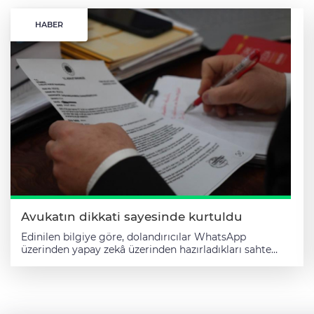
HABER
Avukatın dikkati sayesinde kurtuldu
Edinilen bilgiye göre, dolandırıcılar WhatsApp
üzerinden yapay zekâ üzerinden hazırladıkları sahte
mahkeme dosyasıyla vatandaşı dolandırmaya çalıştı.
Dolandırıcılar, vatandaşa vergi usul kanununa aykırı
işlem yaptığını söyleyerek, 30 bin TL'lik ödemeyi
gerçekleştirmesi halinde davayı kapatabileceklerin aksi
halde ise hapis cezasıyla karşılaşabileceği bilgisini iletti.