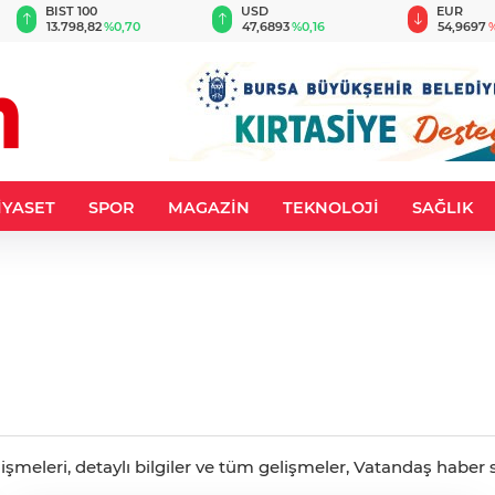
BIST 100
USD
EUR
13.798,82
%0,70
47,6893
%0,16
54,9697
%
İYASET
SPOR
MAGAZİN
TEKNOLOJİ
SAĞLIK
meleri, detaylı bilgiler ve tüm gelişmeler, Vatandaş haber sa