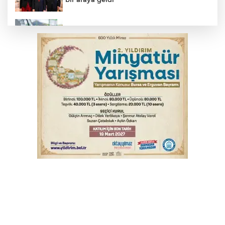
Benzine dev indirim! Pompaya fiyatlarına
yansıyacak mı?
YENİ Parti Genel Başkanı Özel'den
Çerçeve Yasa yorumu
Serbest piyasada döviz fiyatları
Serbest piyasada altın fiyatları...