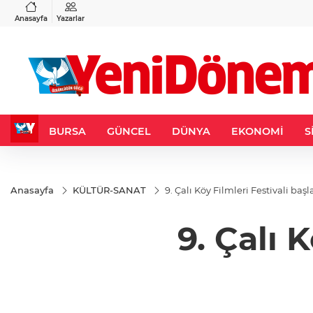
VND
GAU/TRY
3
%-0,22
0,0018
%0,24
6.542,02
%0,76
Anasayfa
Yazarlar
BURSA
GÜNCEL
DÜNYA
EKONOMİ
S
Anasayfa
KÜLTÜR-SANAT
9. Çalı Köy Filmleri Festivali başl
9. Çalı 