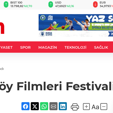
BIST 100
USD
EUR
13.798,82
%0,70
47,6923
%0,16
54,9793
%
İYASET
SPOR
MAGAZİN
TEKNOLOJİ
SAĞLIK
adı
Köy Filmleri Festival