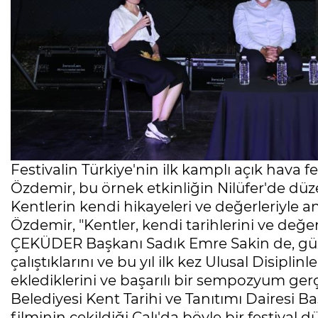
Festivalin Türkiye'nin ilk kamplı açık hava 
Özdemir, bu örnek etkinliğin Nilüfer'de d
Kentlerin kendi hikayeleri ve değerleriyle
Özdemir, "Kentler, kendi tarihlerini ve değerl
ÇEKÜDER Başkanı Sadık Emre Sakin de, güzel 
çalıştıklarını ve bu yıl ilk kez Ulusal Disi
eklediklerini ve başarılı bir sempozyum gerçek
Belediyesi Kent Tarihi ve Tanıtımı Dairesi Ba
filminin çekildiği Çalı'da böyle bir festiva