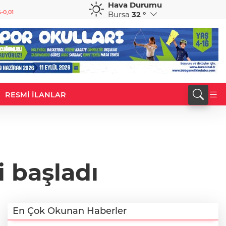
Hava Durumu
GBP
CHF
-0,01
64,1919
%0,07
58,6766
%0,20
Bursa
32 °
RESMİ İLANLAR
i başladı
En Çok Okunan Haberler