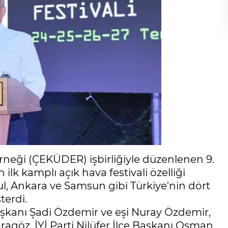
erneği (ÇEKÜDER) işbirliğiyle düzenlenen 9.
n ilk kamplı açık hava festivali özelliği
bul, Ankara ve Samsun gibi Türkiye'nin dört
terdi.
 Başkanı Şadi Özdemir ve eşi Nuray Özdemir,
agöz, İYİ Parti Nilüfer İlçe Başkanı Osman