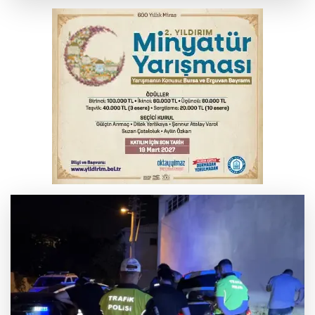
Yargıtay’dan primle çalışanlara müjde
TOFAŞ Basketbol'da sağlık kontrolleri
başladı
Bursa’da bugün hava nasıl olacak?
Osmangazi’de iş arayanlara destek