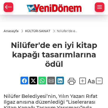
Zİ
Anasayfa
KÜLTÜR-SANAT
Nilüfer'de en
iyi kitap
kapağı
Nilüfer'de en iyi kitap
tasarımlarına
ödül
kapağı tasarımlarına
ödül
Nilüfer Belediyesi’nin, Yılın Yazarı Rıfat
Ilgaz anısına düzenlediği “Liselerarası
Kitap Kapağı Tasarım Yarışması”nda