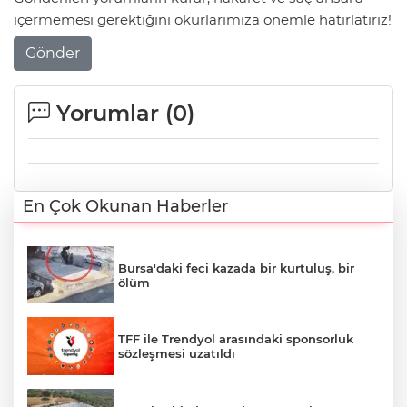
içermemesi gerektiğini okurlarımıza önemle hatırlatırız!
Gönder
Yorumlar (
0
)
En Çok Okunan Haberler
Bursa'daki feci kazada bir kurtuluş, bir
ölüm
TFF ile Trendyol arasındaki sponsorluk
sözleşmesi uzatıldı