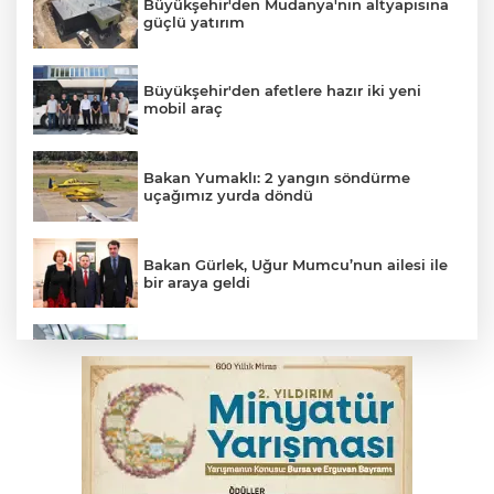
Büyükşehir'den Mudanya'nın altyapısına
güçlü yatırım
Büyükşehir'den afetlere hazır iki yeni
mobil araç
Bakan Yumaklı: 2 yangın söndürme
uçağımız yurda döndü
Bakan Gürlek, Uğur Mumcu’nun ailesi ile
bir araya geldi
Benzine dev indirim! Pompaya fiyatlarına
yansıyacak mı?
YENİ Parti Genel Başkanı Özel'den
Çerçeve Yasa yorumu