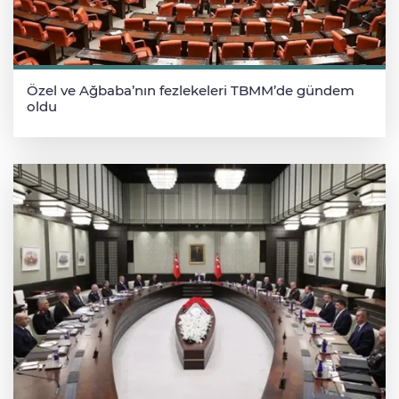
Özel ve Ağbaba’nın fezlekeleri TBMM’de gündem
oldu