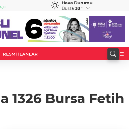
Hava Durumu
GBP
CHF
0,11
64,1869
%0,16
58,8615
%-0,11
Bursa
33 °
RESMİ İLANLAR
a 1326 Bursa Fetih