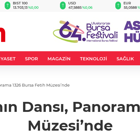
BIST 100
USD
EUR
13.703,13
%0,00
47,5885
%0,06
55,0588
%
İYASET
SPOR
MAGAZİN
TEKNOLOJİ
SAĞLIK
orama 1326 Bursa Fetih Müzesi’nde
ın Dansı, Panoram
Müzesi’nde