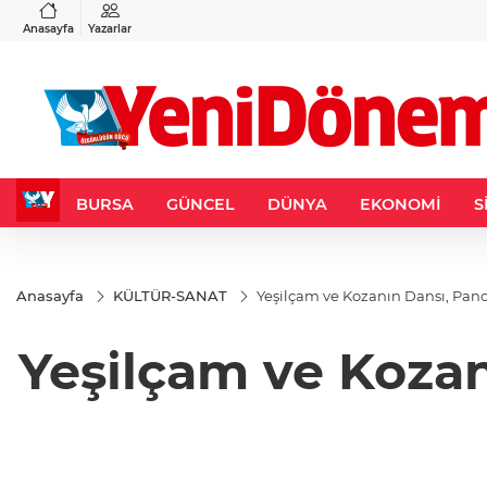
VND
GAU/TRY
6
%0,37
0,0018
%0,13
6.512,09
%0,25
Anasayfa
Yazarlar
BURSA
GÜNCEL
DÜNYA
EKONOMİ
S
Anasayfa
KÜLTÜR-SANAT
Yeşilçam ve Kozanın Dansı, Pan
Yeşilçam ve Kozan