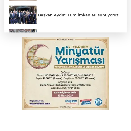
Başkan Aydın: Tüm imkanları sunuyoruz
Başkan Dalgıç: Denizler halkındır
Bursa'da akıma kapılan mühendis ağır
yaralandı
Bursa'da kontrolden çıkan araç orta
refüje çıktı
Bursa'da tavuk çiftliğinde yangın